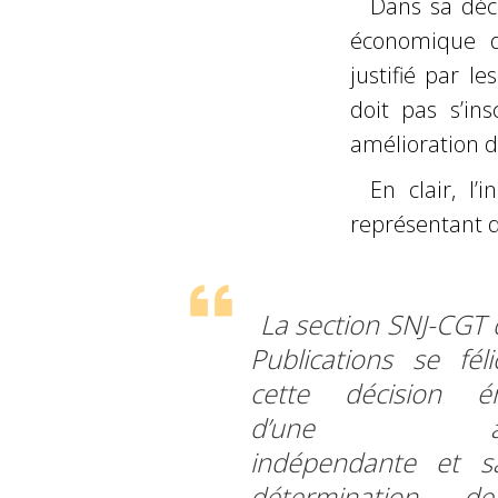
Dans sa déci
économique d
justifié par 
doit pas s’in
amélioration de
En clair, l’
représentant d
La section SNJ-CGT 
Publications se féli
cette décision é
d’une auto
indépendante et s
détermination 