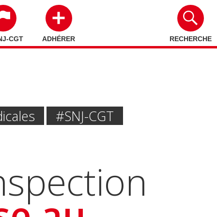
NJ-CGT
ADHÉRER
RECHERCHE
icales
#SNJ-CGT
inspection
se au