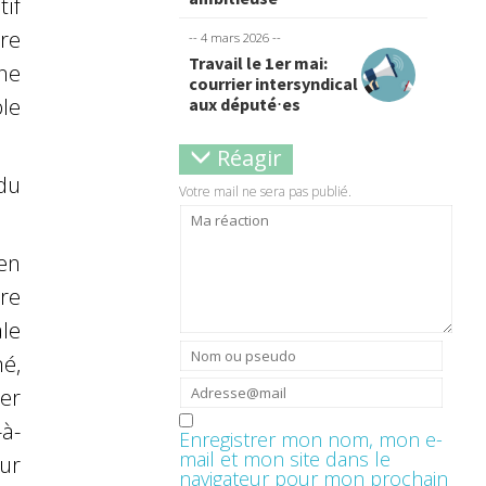
tif
re
-- 4 mars 2026 --
Travail le 1er mai:
ne
courrier intersyndical
le
aux député⋅es
Réagir
du
Votre mail ne sera pas publié.
 en
re
le
é,
rer
-à-
Enregistrer mon nom, mon e-
mail et mon site dans le
ur
navigateur pour mon prochain