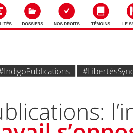
LITÉS
DOSSIERS
NOS DROITS
TÉMOINS
LE S
#IndigoPublications
#libertés Synd
blications: l’
ravail s’oppo