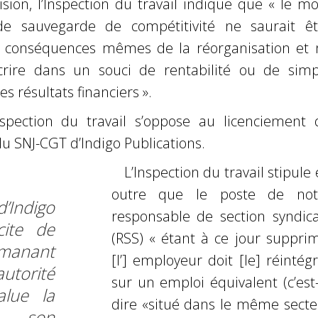
sion, l’Inspection du travail indique que « le mo
e sauvegarde de compétitivité ne saurait êt
les conséquences mêmes de la réorganisation et 
scrire dans un souci de rentabilité ou de simp
s résultats financiers ».
inspection du travail s’oppose au licenciement 
u SNJ-CGT d’Indigo Publications.
L’Inspection du travail stipule
outre que le poste de not
d’Indigo
responsable de section syndica
cite de
(RSS) « étant à ce jour supprim
manant
[l’] employeur doit [le] réintég
rité
sur un emploi équivalent (c’est
alue la
dire «situé dans le même secte
de son