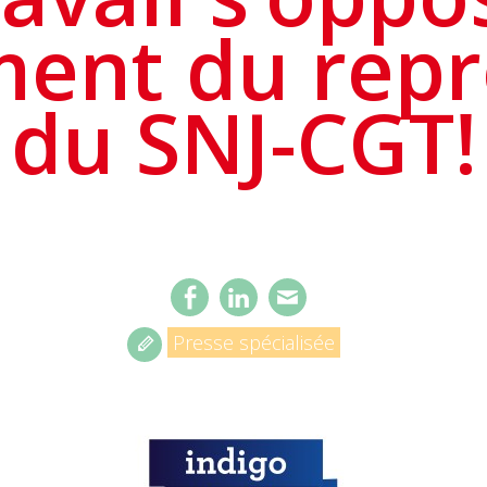
ment du rep
du SNJ-CGT!
Presse spécialisée