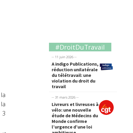
#Droit Du Travail
-- 11 juin 2026 --
A indigo Publications,
réduction unilatérale
du télétravail: une
violation du droit du
travail
 la
-- 31 mars 2026 --
la
Livreurs et livreuses à
vélo: une nouvelle
 3
étude de Médecins du
Monde confirme
l’urgence d’une loi
ambitieuse