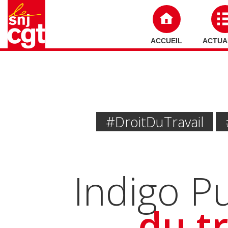
ACCUEIL
ACTUA
#Droit Du Travail
Indigo Pu
du t