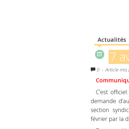
Actualités
7 a
0
- Article mis à
Communiqué
C’est officie
demande d’aut
section syndi
février par la d