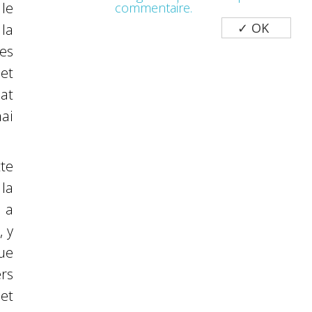
le
commentaire.
la
es
et
at
mai
te
la
 a
, y
ue
ers
 et