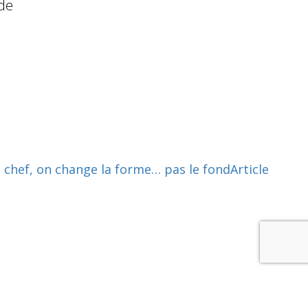
 de
n chef, on change la forme… pas le fond
Article