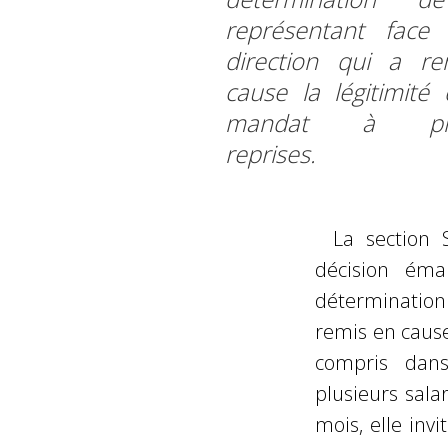
représentant face
direction qui a r
cause la légitimité
mandat à plus
reprises.
La section S
décision éma
détermination
remis en cause
compris dan
plusieurs salar
mois, elle inv