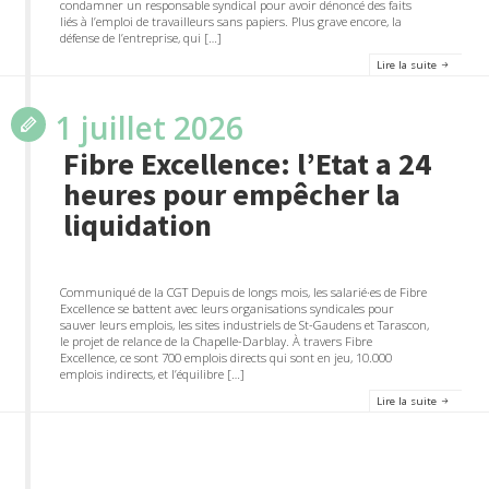
condamner un responsable syndical pour avoir dénoncé des faits
liés à l’emploi de travailleurs sans papiers. Plus grave encore, la
défense de l’entreprise, qui […]
Lire la suite
1 juillet 2026
Fibre Excellence: l’Etat a 24
heures pour empêcher la
liquidation
Communiqué de la CGT Depuis de longs mois, les salarié·es de Fibre
Excellence se battent avec leurs organisations syndicales pour
sauver leurs emplois, les sites industriels de St-Gaudens et Tarascon,
le projet de relance de la Chapelle-Darblay. À travers Fibre
Excellence, ce sont 700 emplois directs qui sont en jeu, 10.000
emplois indirects, et l’équilibre […]
Lire la suite