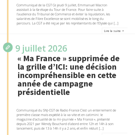
Communiqué de la CGT Ce jeudi 9 juillet, Emmanuel Macron
assistait à la 6e étape du Tour de France. Pour faire suite à
l’audience du Tribunal de Commerce et éviter la liquidation, les
salarié·es de Fibre Excellence se sont mobilisé·es le long du
parcours. La CGT a été reçue par les représentants de l’Elysée qui […]
Lire la suite
9 juillet 2026
« Ma France » supprimée de
la grille d’ICI: une décision
incompréhensible en cette
année de campagne
présidentielle
Communiqué du SNJ-CGT de Radio France C’est un enterrement de
première classe mais expédié à la va-vite et en catimini: le
magazine d’actualité de la mi-journée « Ma France », présenté
depuis 2021 par Wendy Bouchard d’abord entre 12h et 14h à son
lancement, puis de 13 à 14h il y a 2 ans, et enfin réduit […]