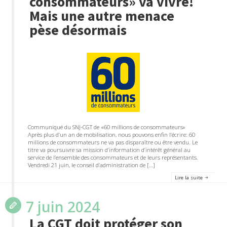
consommateurs» va vivre!
Mais une autre menace
pèse désormais
Communiqué du SNJ-CGT de «60 millions de consommateurs»
Après plus d’un an de mobilisation, nous pouvons enfin l’écrire: 60
millions de consommateurs ne va pas disparaître ou être vendu. Le
titre va poursuivre sa mission d’information d’intérêt général au
service de l’ensemble des consommateurs et de leurs représentants.
Vendredi 21 juin, le conseil d’administration de […]
Lire la suite
7 juin 2024
La CGT doit protéger son