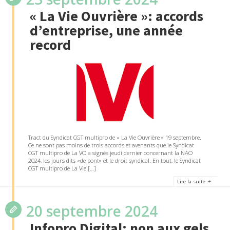
« La Vie Ouvrière »: accords
d’entreprise, une année
record
Tract du Syndicat CGT multipro de « La Vie Ouvrière » 19 septembre.
Ce ne sont pas moins de trois accords et avenants que le Syndicat
CGT multipro de La VO a signés jeudi dernier concernant la NAO
2024, les jours dits «de pont» et le droit syndical. En tout, le Syndicat
CGT multipro de La Vie […]
Lire la suite
20 septembre 2024
Infopro Digital: non aux gels