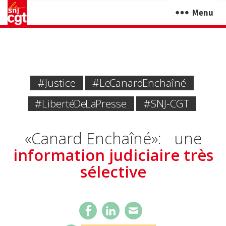
Menu
#Justice
#Le Canard Enchaîné
#liberté De La Presse
#SNJ-CGT
«Canard Enchaîné»: une
information judiciaire très
sélective