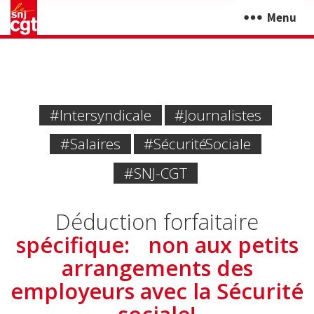
Menu
#intersyndicale
#journalistes
#Salaires
#Sécurité Sociale
#SNJ-CGT
Déduction forfaitaire
spécifique: non aux petits
arrangements des
employeurs avec la Sécurité
sociale!