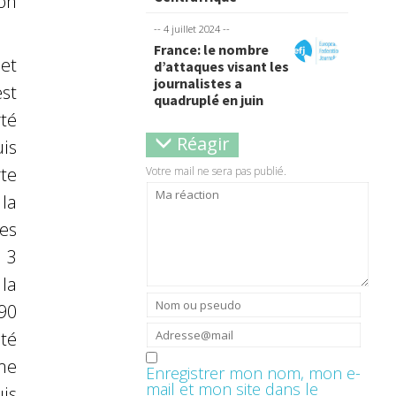
on
-- 4 juillet 2024 --
France: le nombre
et
d’attaques visant les
journalistes a
st
quadruplé en juin
rté
Réagir
is
te
Votre mail ne sera pas publié.
la
es
 3
la
90
té
me
Enregistrer mon nom, mon e-
mail et mon site dans le
is