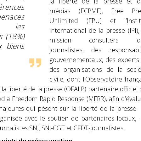
la liberté de la presse et d
érences
médias (ECPMF), Free Pre
naces
Unlimited (FPU) et l’Instit
), les
international de la presse (IPI),
s (18%)
mission consultera d
x biens
journalistes, des responsabl
gouvernementaux, des experts 
des organisations de la socié
civile, dont l’Observatoire franç
 la liberté de la presse (OFALP) partenaire officiel
dia Freedom Rapid Response (MFRR), afin d’évalu
ajeures qui pèsent sur la liberté de la presse. 
ganisée avec le soutien de partenaires locaux, l
urnalistes SNJ, SNJ-CGT et CFDT-Journalistes.
sujets de préoccupation