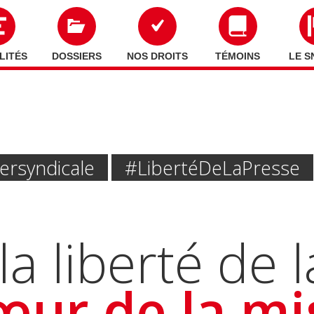
LITÉS
DOSSIERS
NOS DROITS
TÉMOINS
LE S
ersyndicale
#liberté De La Presse
la liberté de 
œur de la mi