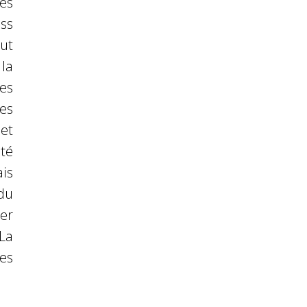
es
ss
ut
 la
es
es
et
té
ais
 du
er
La
es