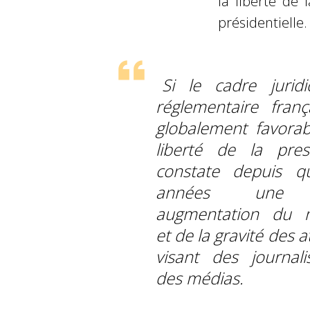
la liberté de 
présidentielle.
Si le cadre jurid
réglementaire franç
globalement favorab
liberté de la pre
constate depuis q
années une 
augmentation du 
et de la gravité des 
visant des journali
des médias.