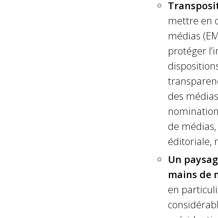
Transposit
mettre en œ
médias (EMF
protéger l’
disposition
transparen
des médias,
nomination 
de médias, 
éditoriale,
Un paysag
mains de m
en particul
considérab