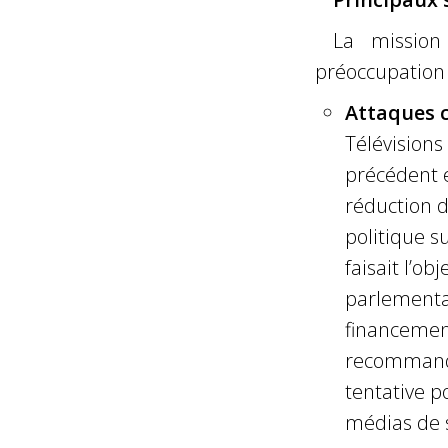
La mission
préoccupation 
Attaques c
Télévisions
précédent e
réduction d
politique s
faisait l’o
parlementai
financement
recommanda
tentative po
médias de s