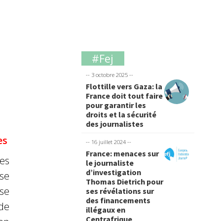
#Fej
-- 3 octobre 2025 --
Flottille vers Gaza: la
France doit tout faire
pour garantir les
droits et la sécurité
des journalistes
es
-- 16 juillet 2024 --
France: menaces sur
es
le journaliste
d’investigation
se
Thomas Dietrich pour
 se
ses révélations sur
des financements
 de
illégaux en
Centrafrique