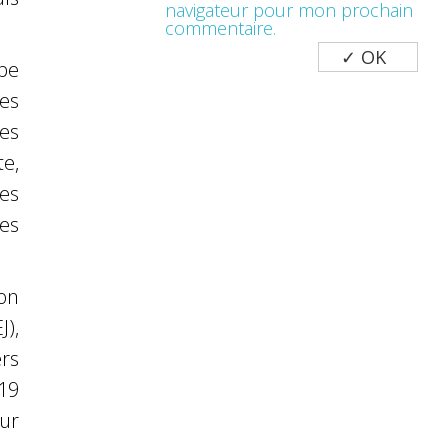
navigateur pour mon prochain
commentaire.
pe
les
es
te,
es
ces
on
J),
rs
19
ur