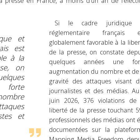
la presse en France, à moins d’un an de l’électi
Si le cadre juridique 
réglementaire français e
ique et
globalement favorable à la libe
ais est
de la presse, on constate depu
le à la
quelques années une for
sse, on
augmentation du nombre et de 
uelques
gravité des attaques visant d
forte
journalistes et des médias. Au
nombre
juin 2026, 376 violations de 
attaques
liberté de la presse touchant 5
stes et
professionnels des médias ont é
documentées sur la platefor
Mapping Media Freedom depu