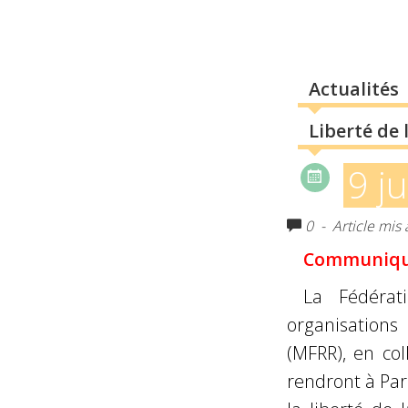
Actualités
Liberté de 
9 j
0
- Article mis 
Communiqué
La Fédérat
organisation
(MFRR), en col
rendront à Pari