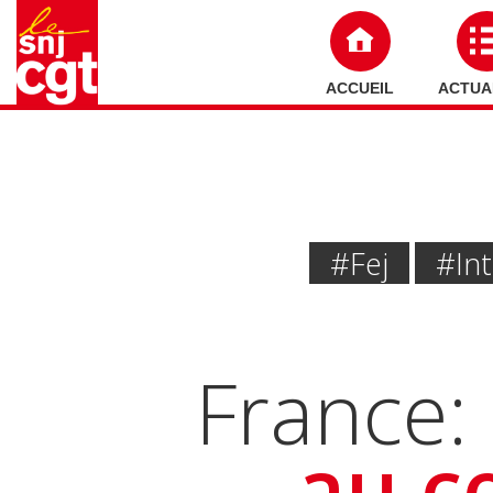
ACCUEIL
ACTUA
#Fej
#int
France: 
au c