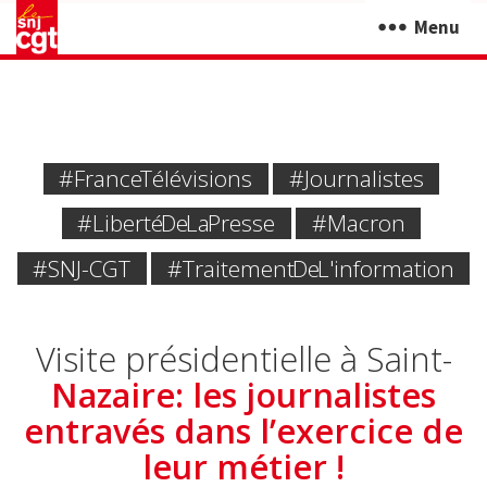
Menu
#France Télévisions
#journalistes
#liberté De La Presse
#Macron
#SNJ-CGT
#traitement De L'information
Visite présidentielle à Saint-
Nazaire: les journalistes
entravés dans l’exercice de
leur métier !