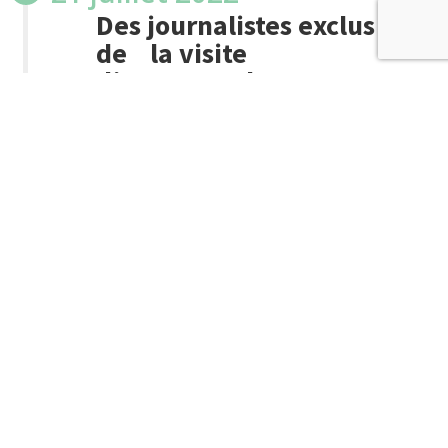
Des journalistes exclus
de la visite
d’Emmanuel Macron en
Gironde
18 juillet 2022
L’audiovisuel public
mérite un débat sérieux!
12 juillet 2022
Affaire Uber: l’État doit
préserver les droits des
travailleurs des
plateformes numeriques