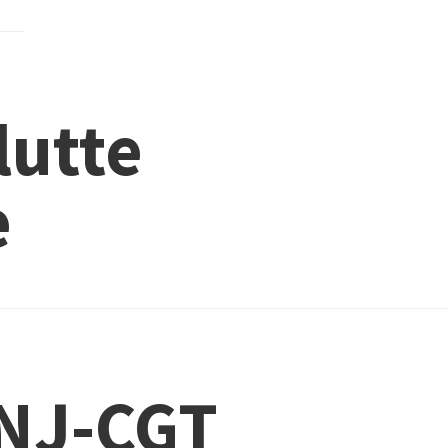
lutte
e
SNJ-CGT