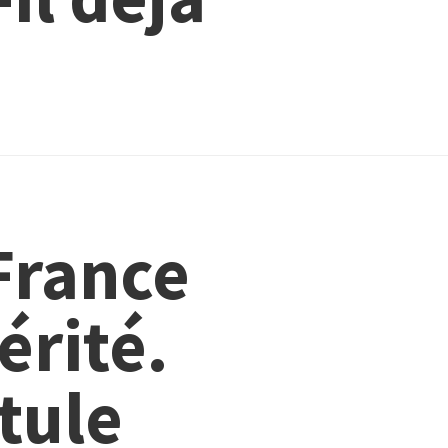
France
érité.
tule