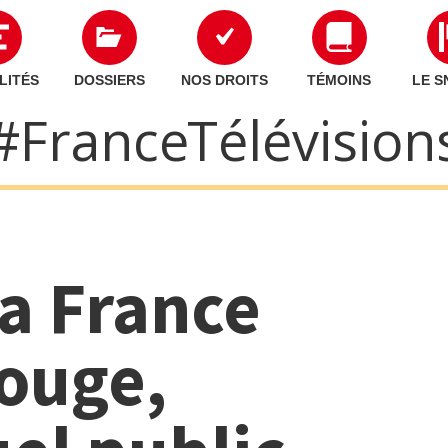
LITÉS
DOSSIERS
NOS DROITS
TÉMOINS
LE S
#France Télévision
la France
rouge,