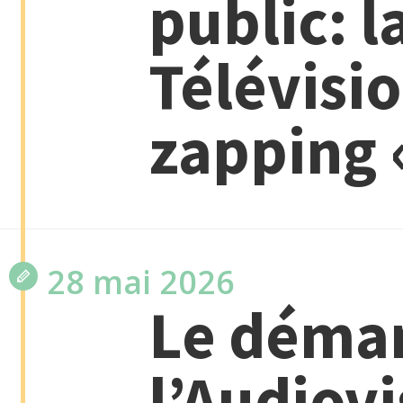
public: l
Télévisi
zapping 
28 mai 2026
Le déma
l’Audiovi