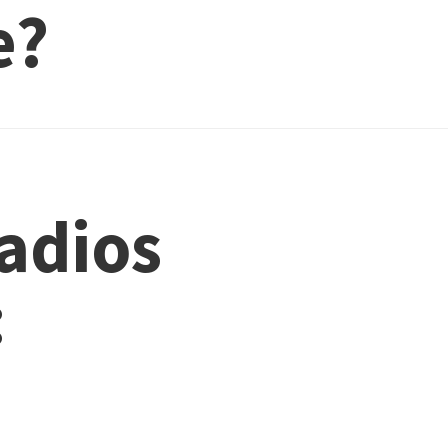
e?
radios
: