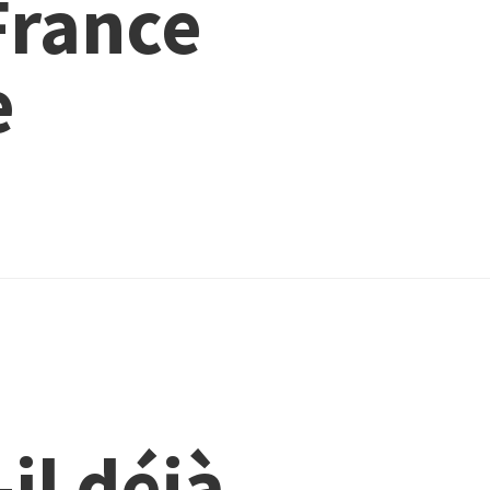
 France
e
-il déjà