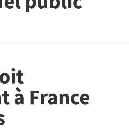
uel public
oit
t à France
s