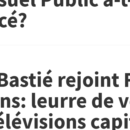
cé?
Bastié rejoint 
ns: leurre de v
élévisions capi