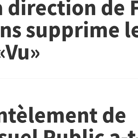
a direction de
ons supprime l
«Vu»
ntèlement de
suel Public a-t