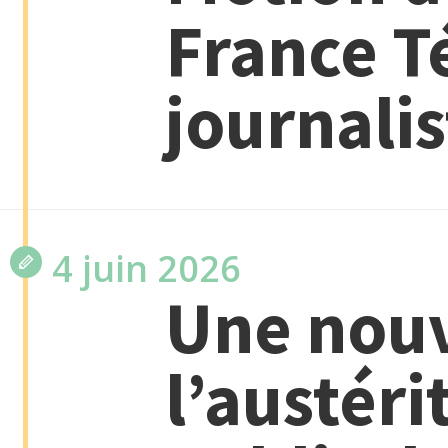
France T
journalis
4 juin 2026
Une nouv
l’austéri