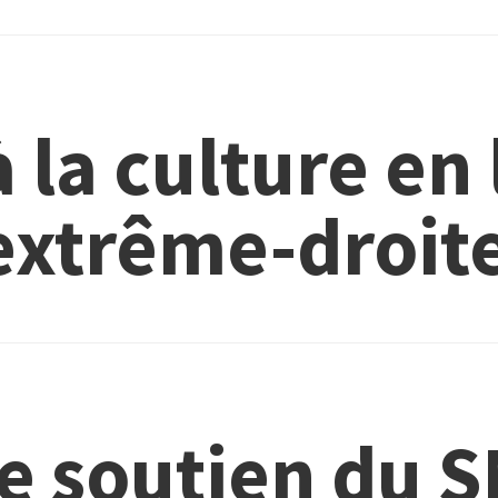
 la culture en 
’extrême-droit
e soutien du 