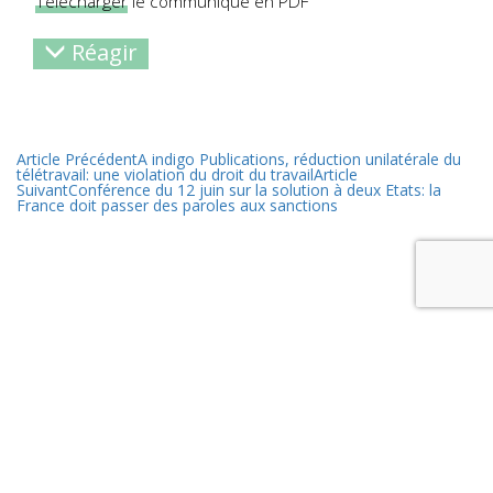
Télécharger
le communiqué en PDF
Réagir
Article Précédent
A indigo Publications, réduction unilatérale du
télétravail: une violation du droit du travail
Article
Suivant
Conférence du 12 juin sur la solution à deux Etats: la
France doit passer des paroles aux sanctions