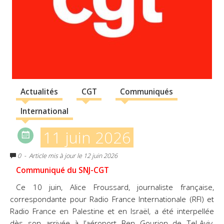
Actualités
CGT
Communiqués
International
11 juin 2026
0
- Article mis à jour le 12 juin 2026
Communiqué du SNJ-CGT
Ce 10 juin, Alice Froussard, journaliste française,
correspondante pour Radio France Internationale
(RFI) et
Radio France en Palestine et en Israël, a été interpellée
dès son arrivée à l’aéroport Ben
Gourion de Tel-Aviv,