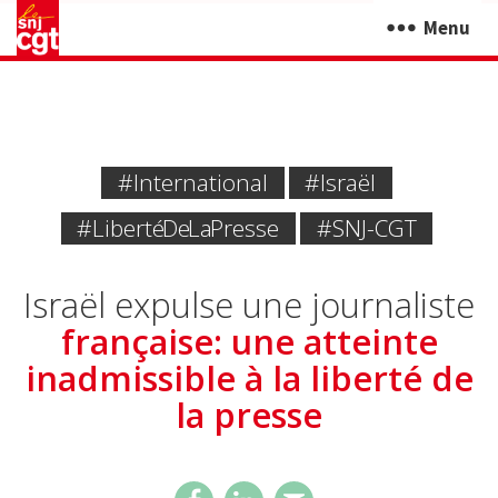
Menu
#International
#Israël
#liberté De La Presse
#SNJ-CGT
Israël expulse une journaliste
française: une atteinte
inadmissible à la liberté de
la presse