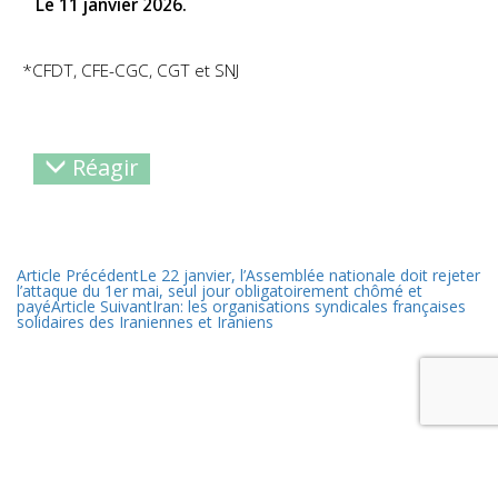
Le 11 janvier 2026.
*CFDT, CFE-CGC, CGT et SNJ
Réagir
Article Précédent
Le 22 janvier, l’Assemblée nationale doit rejeter
l’attaque du 1er mai, seul jour obligatoirement chômé et
payé
Article Suivant
Iran: les organisations syndicales françaises
solidaires des Iraniennes et Iraniens