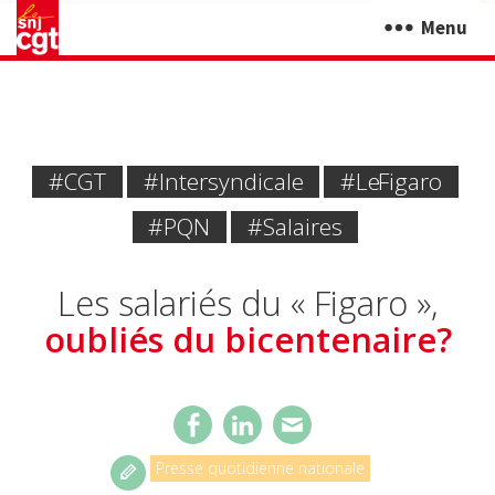
Menu
#CGT
#intersyndicale
#Le Figaro
#PQN
#Salaires
Les salariés du « Figaro »,
oubliés du bicentenaire?
Presse quotidienne nationale