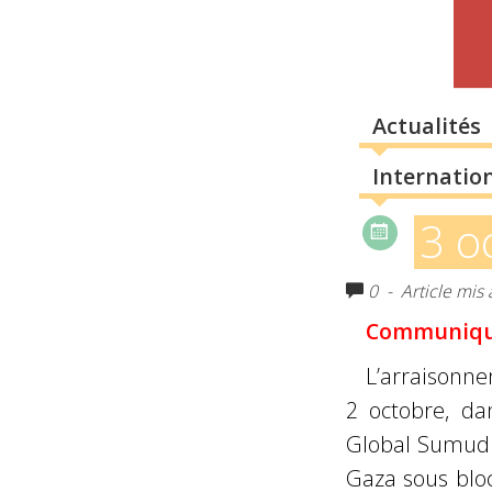
Actualités
Internatio
3 o
0
- Article mis 
Communiqué
L’arraisonne
2 octobre, d
Global Sumud F
Gaza sous bloc