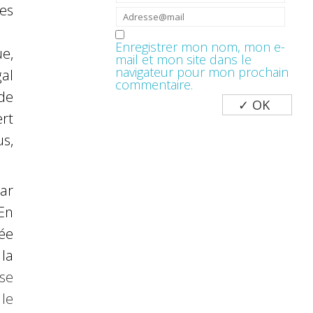
les
Enregistrer mon nom, mon e-
ue,
mail et mon site dans le
navigateur pour mon prochain
al
commentaire.
de
ert
s,
ar
En
ée
la
se
le