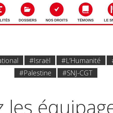
LITÉS
DOSSIERS
NOS DROITS
TÉMOINS
LE S
tional
#Israël
#l’Humanité
#Palestine
#SNJ-CGT
z les équipage