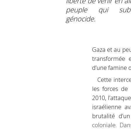
liberté de venir en a
peuple qui sub
génocide.
Gaza et au peup
transformée 
d’une famine 
Cette interc
les forces de
2010, l’attaq
israélienne a
brutalité d’u
coloniale. Dan