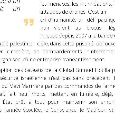
ide à un
les menaces, les intimidations, 
it un
attaques de drones. C’est un
cri d’humanité, un défi pacifiq
non violent, au blocus illég
imposé depuis 2007 à la
bande 
le palestinien cible, dans cette prison à ciel ouv
en cimetière, de bombardements ininterrompu
organisée,
d’une entreprise d’anéantissement.
eption des bateaux de la Global Sumud Flotilla p
 sécurité
israélienne n’est pas sans précédent. 
ue du Mavi Marmara par des
commandos de l’arm
vait fait neuf morts, mettant en lumière, déjà, 
n État prêt à tout pour maintenir so
n empri
s l’année écoulée, le Conscience, le Madleen et 