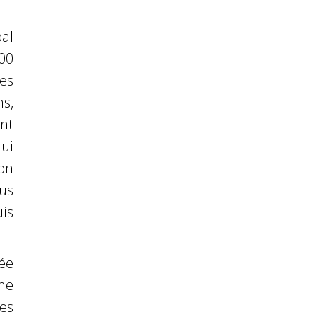
al
00
es
s,
ont
ui
on
us
is
ée
ne
es