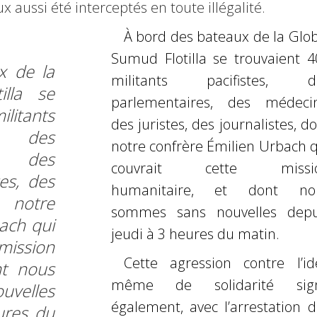
 aussi été interceptés en toute illégalité.
À bord des bateaux de la Glob
Sumud Flotilla se trouvaient 4
x de la
militants pacifistes,
d
illa se
parlementaires, des médecin
litants
des juristes, des journalistes, d
 des
notre confrère
Émilien Urbach q
, des
couvrait cette missi
es, des
humanitaire, et dont no
t notre
sommes sans
nouvelles depu
ach qui
jeudi à 3 heures du matin.
ission
Cette agression contre l’id
nt nous
même de solidarité sig
velles
également, avec l’arrestation d
ures du