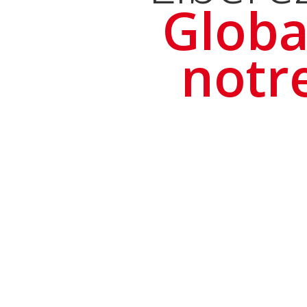
Globa
notr