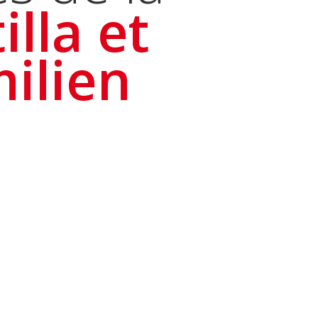
lla et
ilien