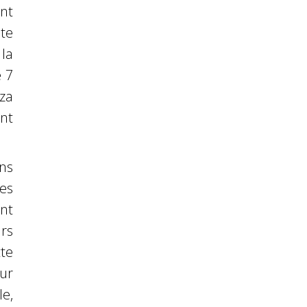
nt
nte
la
e 7
aza
ont
ns
es
nt
rs
te
ur
e,