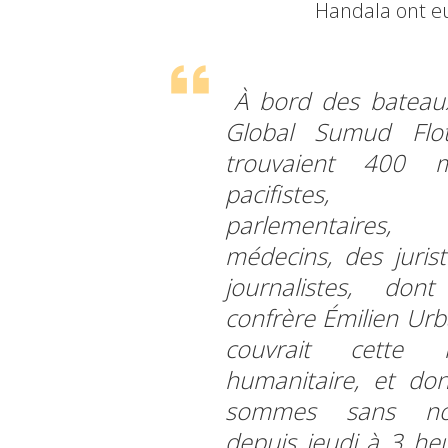
Handala ont eux
À bord des bateau
Global Sumud Flot
trouvaient 400 mi
pacifistes,
parlementaires
médecins, des jurist
journalistes, don
confrère Émilien Urb
couvrait cette m
humanitaire, et do
sommes sans nou
depuis jeudi à 3 he