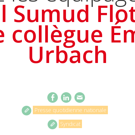
l Sumud Floti
e collègue Ém
Urbach
Presse quotidienne nationale
Syndicat