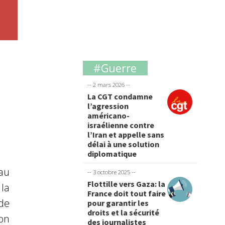
#Guerre
-- 2 mars 2026 --
La CGT condamne
l’agression
américano-
israélienne contre
l’Iran et appelle sans
délai à une solution
diplomatique
 au
-- 3 octobre 2025 --
Flottille vers Gaza: la
la
France doit tout faire
de
pour garantir les
droits et la sécurité
on
des journalistes