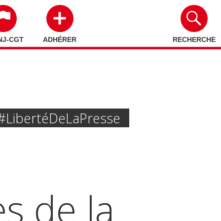
NJ-CGT
ADHÉRER
RECHERCHE
#liberté De La Presse
s de la