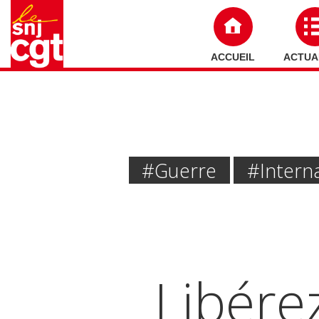
ACCUEIL
ACTUA
#Guerre
#Interna
Libére