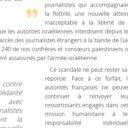
journalistes qui accompagnaie
la flottille, une nouvelle attei
inacceptable à la
liberté de 
ue les autorités israéliennes interdisent depuis l
’accès des journalistes étrangers à la bande de G
e 240 de nos
confrères et consœurs palestiniens 
ent assassinés par l’armée
israélienne.
Ce scandale ne peut rester sa
réponse. Face à ce forfait, l
contre
autorités françaises ne
peuve
idarité
continuer à renvoyer leu
, avec
ressortissants engagés dans cet
nalistes
mission
humanitaire à le
ent la
responsabilité individuell
uvelle