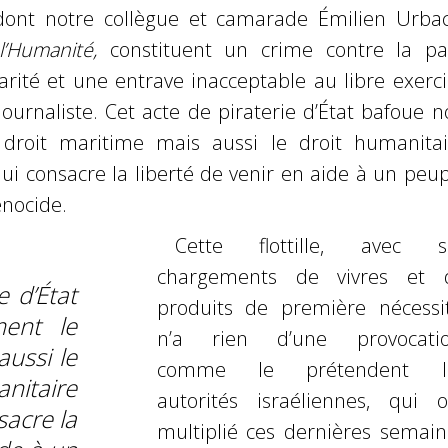
dont notre collègue et camarade Émilien Urbac
l’Humanité,
constituent un crime contre la pai
darité et une entrave
inacceptable au libre exerc
ournaliste. Cet acte de piraterie d’État
bafoue n
droit maritime mais aussi le droit humanitai
qui consacre la liberté de venir en aide à un peu
énocide.
Cette flottille, avec s
chargements de vivres et 
e d’État
produits de première nécessit
ent le
n’a
rien d’une provocatio
aussi le
comme le prétendent l
taire
autorités israéliennes, qui o
sacre la
multiplié
ces dernières semain