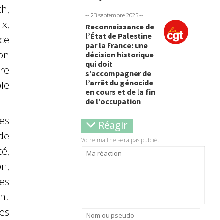
h,
-- 23 septembre 2025 --
x,
Reconnaissance de
l’État de Palestine
ice
par la France: une
on
décision historique
qui doit
re
s’accompagner de
l’arrêt du génocide
ple
en cours et de la fin
de l’occupation
es
Réagir
de
Votre mail ne sera pas publié.
é,
n,
es
nt
es