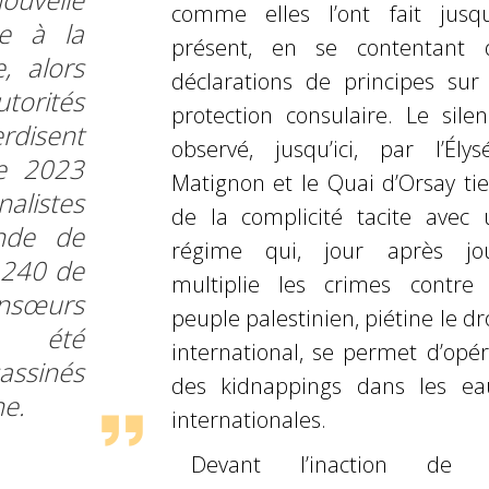
comme elles l’ont fait jusqu
le à la
présent, en
se contentant 
, alors
déclarations de principes sur 
rités
protection consulaire. Le silen
rdisent
observé, jusqu’ici, par l’Élysé
re 2023
Matignon et le Quai d’Orsay tie
alistes
de la complicité tacite
avec 
nde de
régime qui, jour après jou
 240 de
multiplie les crimes contre 
onsœurs
peuple palestinien,
piétine le dr
nt été
international, se permet d’opér
ssinés
des kidnappings dans les ea
ne.
internationales.
Devant l’inaction de 