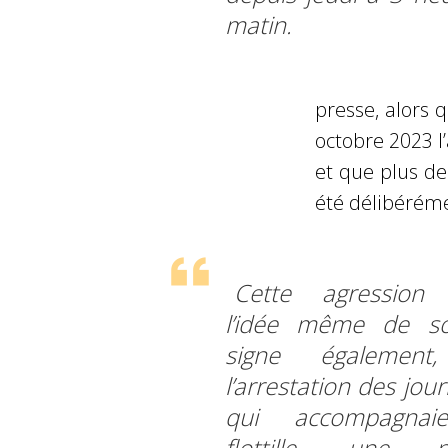
matin.
presse, alors q
octobre
2023 l
et que plus d
été délibérém
Cette agression 
l’idée même de sol
signe également
l’arrestation des jour
qui accompagnai
flottille, une no