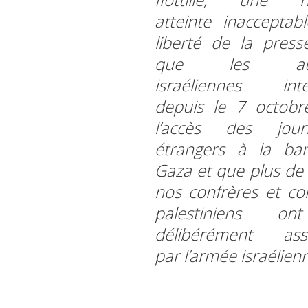
atteinte inacceptab
liberté de la presse
que les auto
israéliennes inte
depuis le 7 octob
l’accès des journ
étrangers à la ba
Gaza et que plus de
nos confrères et c
palestiniens o
délibérément assa
par l’armée israélien