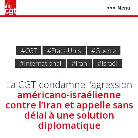
Menu
#CGT
#Etats-Unis
#Guerre
#International
#iran
#Israël
La CGT condamne l’agression
américano-israélienne
contre l’Iran et appelle sans
délai à une solution
diplomatique