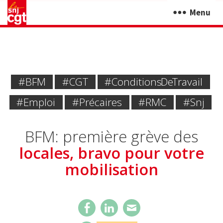
Menu
#BFM
#CGT
#Conditions De Travail
#emploi
#Précaires
#RMC
#snj
BFM: première grève des
locales, bravo pour votre
mobilisation