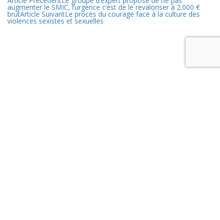
Article Précédent
Le groupe d’expert propose de ne pas
augmenter le SMIC, l’urgence c’est de le revaloriser à 2.000 €
brut
Article Suivant
Le procès du courage face à la culture des
violences sexistes et sexuelles