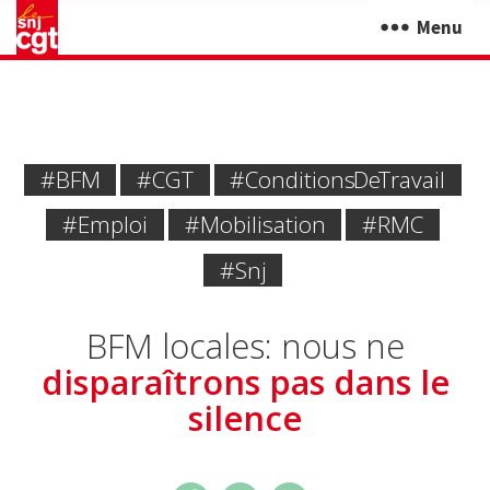
Menu
#BFM
#CGT
#Conditions De Travail
#emploi
#mobilisation
#RMC
#snj
BFM locales: nous ne
disparaîtrons pas dans le
silence