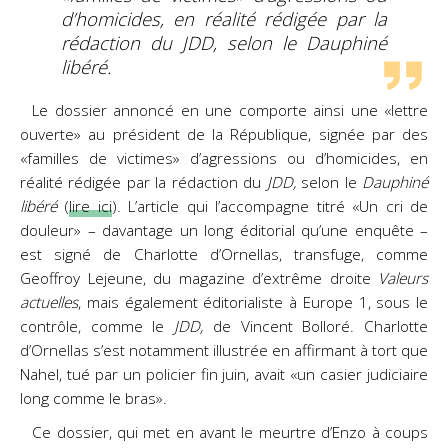
d’homicides, en réalité rédigée par la
rédaction du
JDD,
selon le
Dauphiné
libéré
.
Le dossier annoncé en une comporte ainsi une «lettre
ouverte» au président de la République, signée par des
«familles de victimes» d’agressions ou d’homicides, en
réalité rédigée par la rédaction du
JDD,
selon le
Dauphiné
libéré
(
lire ici
). L’article qui l’accompagne titré «Un cri de
douleur» – davantage un long éditorial qu’une enquête –
est signé de Charlotte d’Ornellas, transfuge, comme
Geoffroy Lejeune, du magazine d’extrême droite
Valeurs
actuelles
, mais également éditorialiste à Europe 1, sous le
contrôle, comme le
JDD,
de Vincent Bolloré. Charlotte
d’Ornellas s’est notamment illustrée en affirmant à tort que
Nahel, tué par un policier fin juin, avait «un casier judiciaire
long comme le bras».
Ce dossier, qui met en avant le meurtre d’Enzo à coups