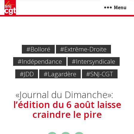
Menu
#Bolloré
#extrême-Droite
#Indépendance
#intersyndicale
#JDD
#Lagardère
#SNJ-CGT
«Journal du Dimanche»:
l’édition du 6 août laisse
craindre le pire