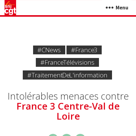
Menu
#CNews
#France 3
#France Télévisions
#traitement De L'information
Intolérables menaces contre
France 3 Centre-Val de
Loire