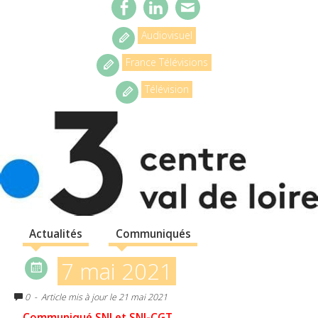
Audiovisuel
France Télévisions
Télévision
Actualités
Communiqués
7 mai 2021
0
- Article mis à jour le 21 mai 2021
Communiqué SNJ et SNJ-CGT