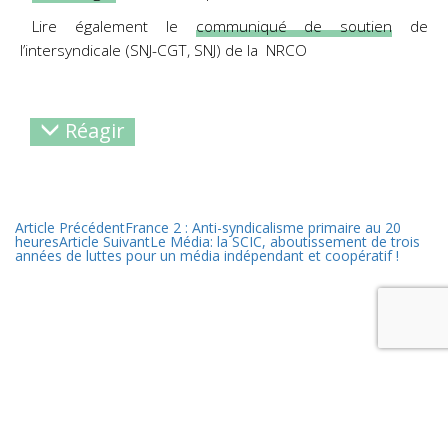
Lire également le
communiqué de soutien
de
l’intersyndicale (SNJ-CGT, SNJ) de la NRCO
Réagir
Article Précédent
France 2 : Anti-syndicalisme primaire au 20
heures
Article Suivant
Le Média: la SCIC, aboutissement de trois
années de luttes pour un média indépendant et coopératif !