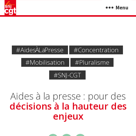
Menu
#aides À La Presse
#concentration
#mobilisation
#pluralisme
#SNJ-CGT
Aides à la presse : pour des
décisions à la hauteur des
enjeux