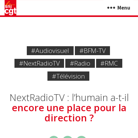
Menu
#Audiovisuel
#BFM-TV
#NextRadioTV
#Radio
#RMC
#Télévision
NextRadioTV : l’humain a-t-il
encore une place pour la
direction ?