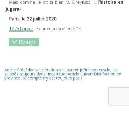
Mais comme le dit si bien M. Dreyfuss, «
l’histoire en
jugera
« .
Paris, le 22 juillet 2020
Télécharger
le communiqué en PDF.
Réagir
Article Précédent
« Libération » : Laurent Joffrin se recycle, les
salariés toujours dans l’incertitude
Article Suivant
Distribution en
province : le compte n’y est toujours pas !