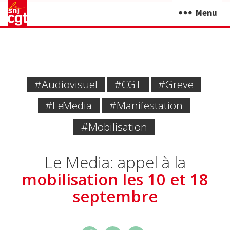
Menu
#Audiovisuel
#CGT
#greve
#Le Media
#manifestation
#mobilisation
Le Media: appel à la
mobilisation les 10 et 18
septembre