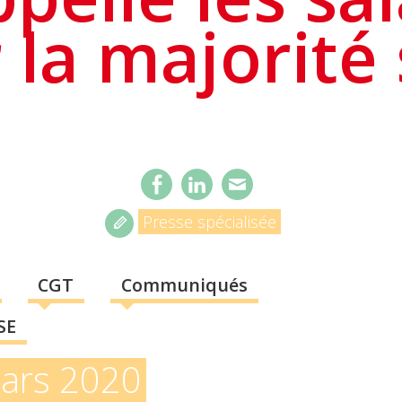
 la majorité
Presse spécialisée
CGT
Communiqués
SE
ars 2020