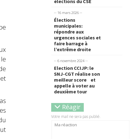
élections du CSE
-- 16 mars 2026 --
Élections
municipales:
pe
répondre aux
urgences sociales et
faire barrage à
ux
l’extrême droite
le
-- 6 novembre 2024 --
 de
Election CCIJP: le
SNJ-CGT réalise son
et
meilleur score et
appelle à voter au
deuxième tour
as
Réagir
des
Votre mail ne sera pas publié.
 du
out