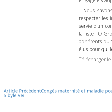
engagé.e.s aupr
Nous savons
respecter les i
servie d’un co
la liste FO G
adhérents du S
élus pour qui l
Télécharger l
Article Précédent
Congés maternité et maladie pour 
Sibyle Veil