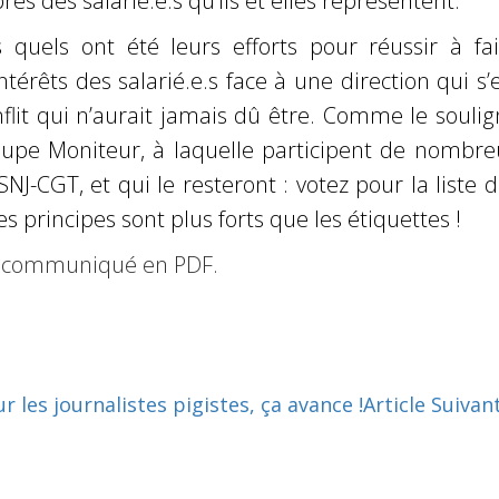
ès des salarié.e.s qu’ils et elles représentent.
 quels ont été leurs efforts pour réussir à fai
ntérêts des salarié.e.s face à une direction qui s’
nflit qui n’aurait jamais dû être. Comme le souli
roupe Moniteur, à laquelle participent de nombre
NJ-CGT, et qui le resteront : votez pour la liste 
es principes sont plus forts que les étiquettes !
e communiqué en PDF
.
les journalistes pigistes, ça avance !
Article Suivan