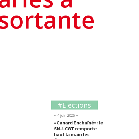
 sortante
#elections
-- 4 juin 2026 --
«Canard Enchaîné»: le
SNJ-CGT remporte
haut la main les