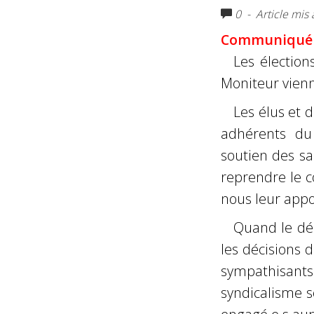
0
- Article mis 
Communiqué 
Les électio
Moniteur vienn
Les élus et
adhérents du 
soutien des sal
reprendre le c
nous leur appo
Quand le dél
les décisions 
sympathisants 
syndicalisme s