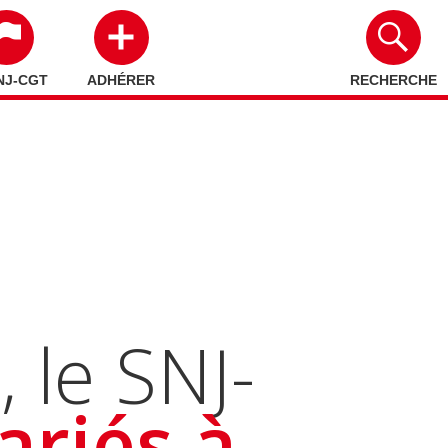
NJ-CGT
ADHÉRER
RECHERCHE
 le SNJ-
ariés à