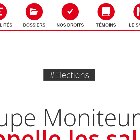
LITÉS
DOSSIERS
NOS DROITS
TÉMOINS
LE S
#elections
pe Moniteur,
pelle les sal