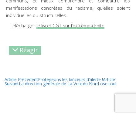
communs, et mieux comprendre et combattre les
manifestations concrètes du racisme, qu’elles soient
individuelles ou structurelles.
Télécharger
le
livret CGT sur l’extrême-droite
Réagir
Article Précédent
Protégeons les lanceurs d’alerte !
Article
Suivant
La direction générale de La Voix du Nord ose tout