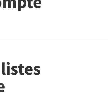
compte
listes
e