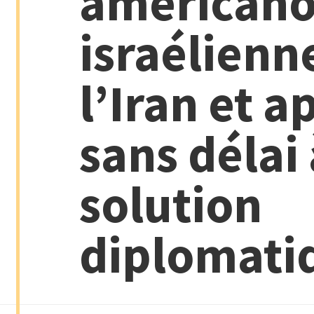
américano
israélienn
l’Iran et a
sans délai
solution
diplomati