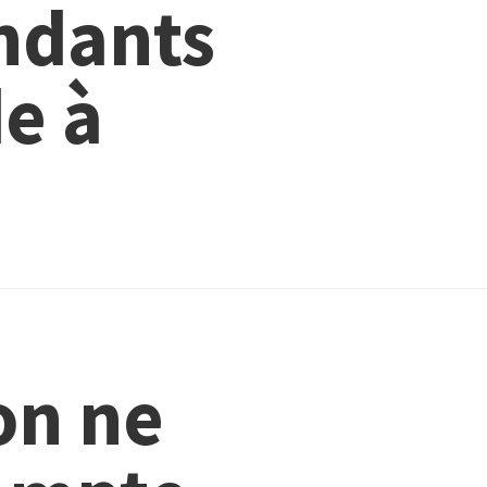
ndants
e à
on ne