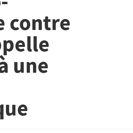
-
e contre
ppelle
 à une
que