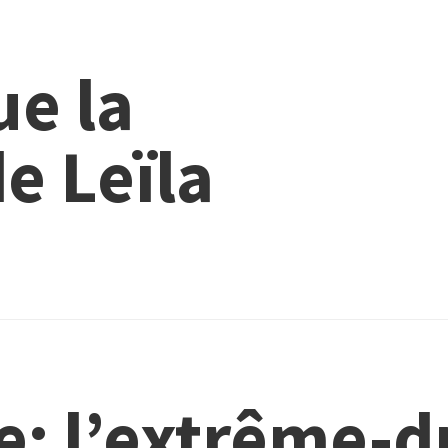
ue la
e Leïla
e: l’extrême-d