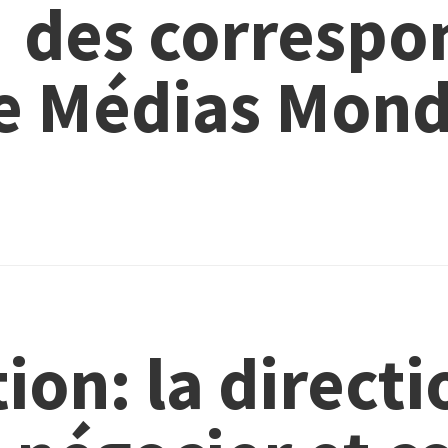
 des correspo
e Médias Mond
ion: la directi