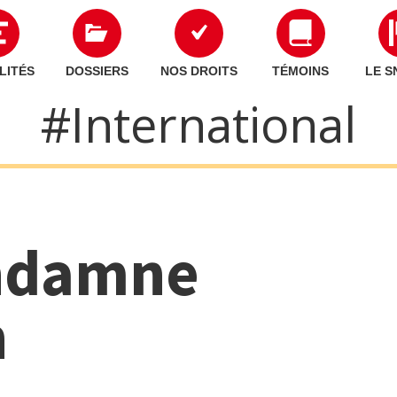
LITÉS
DOSSIERS
NOS DROITS
TÉMOINS
LE S
#International
ondamne
n