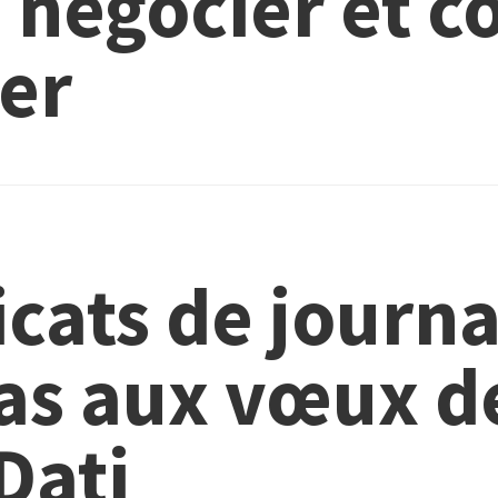
n négocier et 
ser
cats de journa
pas aux vœux d
Dati