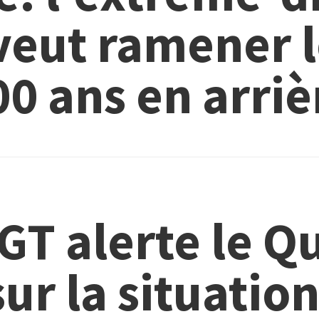
 veut ramener 
00 ans en arriè
GT alerte le Q
ur la situatio