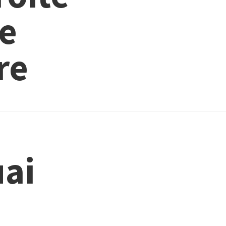
le
re
uai
n