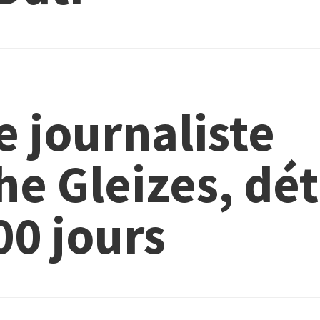
e journaliste
he Gleizes, dé
00 jours