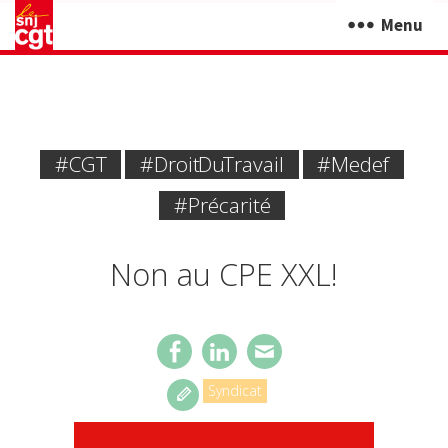
Menu
#CGT
#Droit Du Travail
#Medef
#Précarité
Non au CPE XXL!
Syndicat