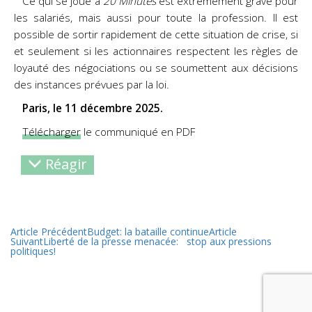
Ce qui se joue à
20 Minutes
est extrêmement grave pour
les salariés, mais aussi pour toute la
profession. Il est
possible de sortir rapidement de cette situation de crise, si
et seulement si les
actionnaires respectent les règles de
loyauté des négociations ou se soumettent aux décisions
des instances prévues par la loi.
Paris, le 11 décembre 2025.
Télécharger
le communiqué en PDF
Réagir
Article Précédent
Budget: la bataille continue
Article
Suivant
Liberté de la presse menacée: stop aux pressions
politiques!