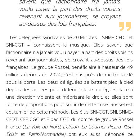
savent que l’actionnaire n’a jamais
voulu payer la part des droits voisins
revenant aux journalistes, se croyant
au-dessus des lois françaises.
Les déléguées syndicales de 20 Minutes – SNME-CFDT et
SNJ-CGT – connaissent la musique. Elles
savent que
l’actionnaire n’a jamais voulu payer la part des droits voisins
revenant aux journalistes, se
croyant au-dessus des lois
françaises. Le groupe Rossel, bénéficiaire à hauteur de 49
millions d’euros
en 2024, n’est pas près de mettre la clé
sous la porte. Les deux déléguées se battent pied à pied
depuis
des années pour défendre leurs collègues, face à
une direction violente et méprisant le droit, et elles
sont
force de propositions pour sortir de cette crise. Rossel est
coutumier de cette méthode. Les élus
SNJ-CGT, SNJ, SNME-
CFDT, CFE-CGC et Filpac-CGT du comité de groupe Rossel
France (
La Voix
du Nord
,
L’Union,
Le Courrier Picard
,
l’Est-
Éclair
et
Paris-Normandie)
ont eux aussi dénoncé ce