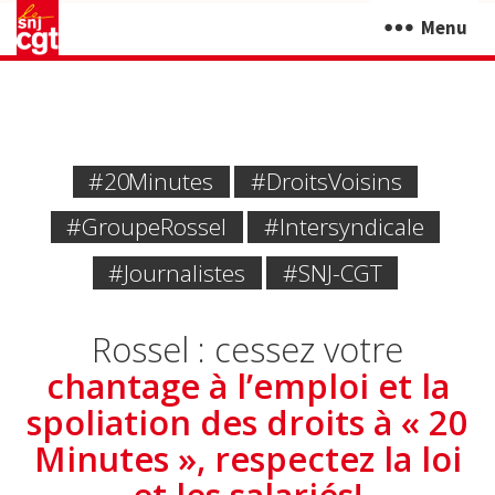
Menu
#20 Minutes
#DroitsVoisins
#GroupeRossel
#intersyndicale
#journalistes
#SNJ-CGT
Rossel : cessez votre
chantage à l’emploi et la
spoliation des droits à « 20
Minutes », respectez la loi
et les salariés!