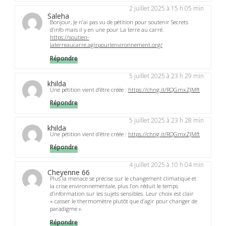
2 juillet 2025 à 15 h 05 min
Saleha
Bonjour, Je n’ai pas vu de pétition pour soutenir Secrets
d’info mais il y en une pour La terre au carré.
https://soutien-
laterreaucarre.agirpourlenvironnement.org/
Répondre
5 juillet 2025 à 23 h 29 min
khilda
Une pétition vient d’être créée :
https://chng.it/RQGmxZJMft
Répondre
5 juillet 2025 à 23 h 28 min
khilda
Une pétition vient d’être créée :
https://chng.it/RQGmxZJMft
Répondre
4 juillet 2025 à 10 h 04 min
Cheyenne 66
Plus la menace se précise sur le changement climatique et
la crise environnementale, plus l’on réduit le temps
d’information sur les sujets sensibles. Leur choix est clair
« casser le thermomètre plutôt que d’agir pour changer de
paradigme ».
Répondre