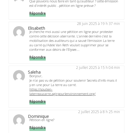
Que pouvons nous faire en tant qu’auditeur ? cette émission
est d’intérêt public ..pétition en ligne prévue ?
Répondre
28 juin 2025 à 19 h 37 min
Elisabeth
Je cherche moi aussi une pétition en ligne pour protester
contre cette décision aberrante. L’année dernière c’est la
mobilisation des auditeurs qui a sauvé l’émission La terre
au carré qu’Adele Van Reth voulait supprimer pour se
conformer aux désirs de l’Elysee….
Répondre
2 juillet 2025 à 15 h 04 min
Saleha
Bonjour,
Je n’ai pas vu de pétition pour soutenir Secrets d’info mais il
y en une pour La terre au carré.
https://soutien-
laterreaucarre.agirpourlenvironnement.org/
Répondre
2 juillet 2025 à 8 h 25 min
Dominique
Pétition en ligne?
Répondre