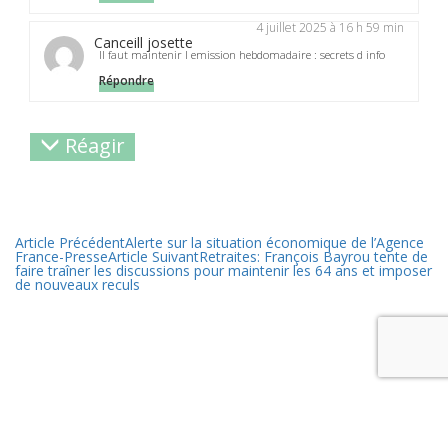
4 juillet 2025 à 16 h 59 min
Canceill josette
Il faut maintenir l emission hebdomadaire : secrets d info
Répondre
Réagir
Article Précédent
Alerte sur la situation économique de l’Agence
France-Presse
Article Suivant
Retraites: François Bayrou tente de
faire traîner les discussions pour maintenir les 64 ans et imposer
de nouveaux reculs