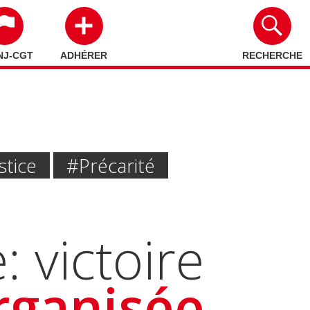
NJ-CGT
ADHÉRER
RECHERCHE
stice
#Précarité
 victoire
rganisée,