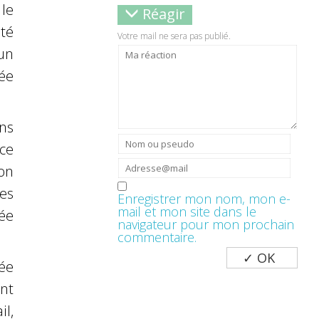
le
Réagir
ité
Votre mail ne sera pas publié.
’un
ée
ans
nce
on
es
Enregistrer mon nom, mon e-
mail et mon site dans le
ée
navigateur pour mon prochain
commentaire.
ée
nt
il,