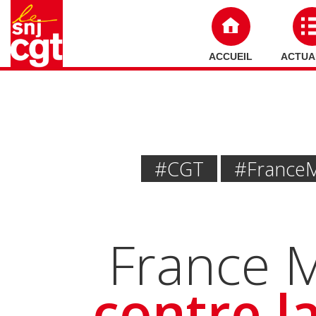
ACCUEIL
ACTUA
#CGT
#France 
France M
contre l