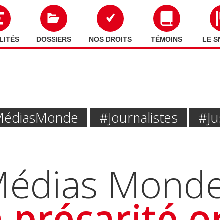
LITÉS
DOSSIERS
NOS DROITS
TÉMOINS
LE S
Médias Monde
#journalistes
#Ju
édias Monde:
a précarité o