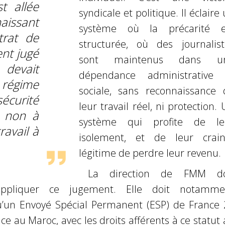
t allée
syndicale et politique. Il éclaire
aissant
système
où la précarité e
trat de
structurée, où des journalist
ent jugé
sont maintenus dans u
 devait
dépendance administrativ
régime
sociale, sans reconnaissance 
curité
leur travail réel, ni protection.
t non à
système qui profite de le
ravail à
isolement, et de leur crain
légitime de perdre leur revenu.
La direction de FMM do
 appliquer ce jugement. Elle doit notamme
u’un
Envoyé Spécial Permanent (ESP) de France 
ace au Maroc, avec les droits afférents à
ce statut