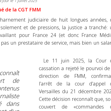
 jour le 1 juillet 2025
é de la CGT FMM
harnement judiciaire de huit longues années, 
isolement et de pressions, la justice a tranché:
ravaillant pour France 24 (et donc France Médi
t
pas un prestataire de service, mais bien un sala
Le 11 juin 2025, la Cour 
cassation a rejeté le pourvoi de
connaît
direction de FMM, confirma
ert de
l’arrêt de la
cour d’appel 
ntenus
Versailles du 21 décembre 202
naliste
Cette décision reconnaît que, s
té dans
couvert de «
commandes 