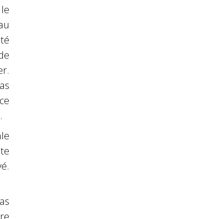
le
 au
té
 de
r.
as
nce
.
le
te
vé.
as
re