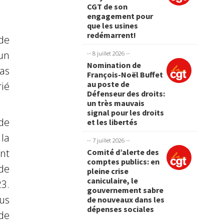
CGT de son
engagement pour
que les usines
redémarrent!
de
 un
-- 8 juillet 2026 --
Nomination de
as
François-Noël Buffet
au poste de
rié
Défenseur des droits:
un très mauvais
signal pour les droits
de
et les libertés
 la
-- 7 juillet 2026 --
nt
Comité d’alerte des
comptes publics: en
de
pleine crise
caniculaire, le
3.
gouvernement sabre
ous
de nouveaux dans les
dépenses sociales
de