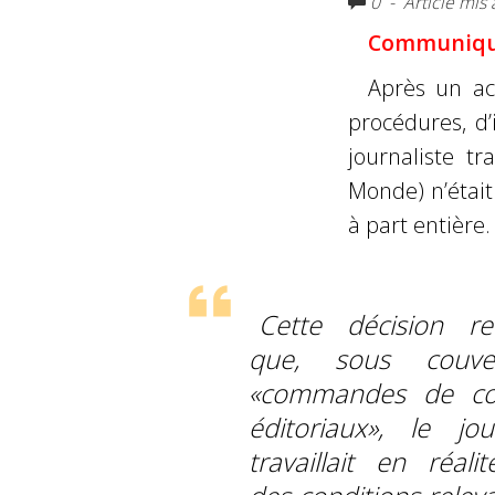
0
- Article mis à
Communiqu
Après un ac
procédures, d’
journaliste t
Monde) n’étai
à part entière.
Cette décision re
que, sous couv
«commandes de co
éditoriaux», le jour
travaillait en réali