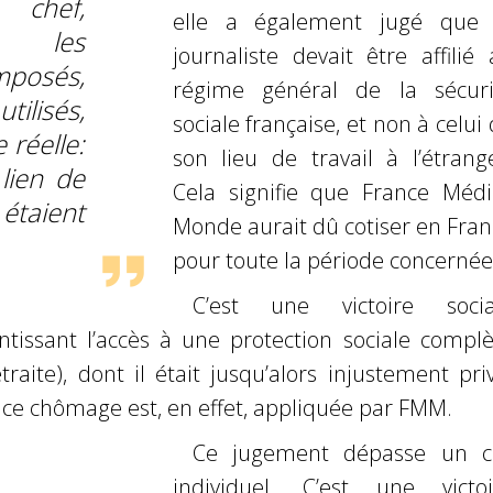
chef,
elle a
également jugé que 
ns les
journaliste devait être affilié
mposés,
régime général de la sécuri
ilisés,
sociale
française, et non à celui
réelle:
son lieu de travail à l’étrange
 lien de
Cela signifie que France Médi
taient
Monde
aurait dû cotiser en Fra
pour toute la période concernée
C’est une victoire socia
ntissant l’accès à une protection sociale complè
traite), dont il était jusqu’alors injustement pri
nce chômage est, en
effet, appliquée par FMM.
Ce jugement dépasse un c
individuel. C’est une victoi