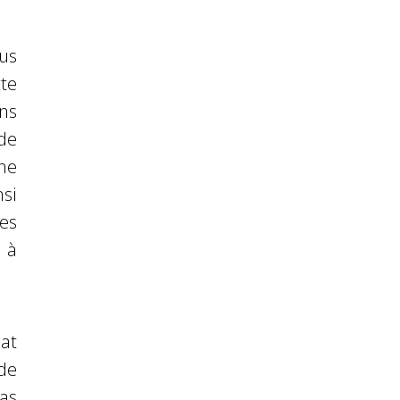
us
te
ons
de
ne
nsi
es
s à
at
de
pas