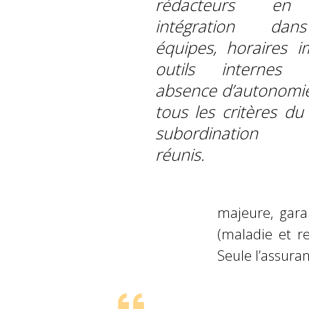
rédacteurs en 
intégration da
équipes, horaires i
outils internes ut
absence d’autonomie 
tous les critères du
subordination é
réunis.
majeure, gara
(maladie et re
Seule l’assura