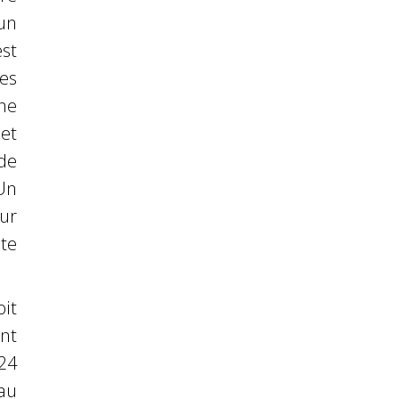
 un
st
es
ne
e
et
de
 Un
ur
te
it
nt
24
 au