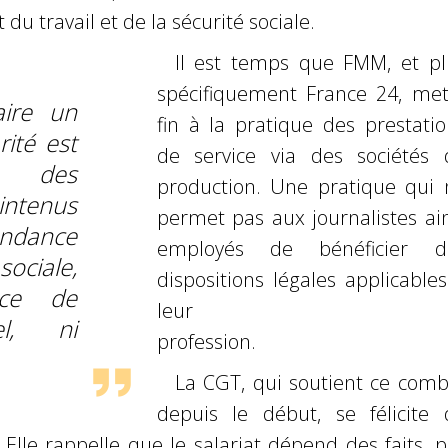
 du travail et de la sécurité sociale.
Il est temps que FMM, et pl
spécifiquement France 24, met
aire un
fin à la pratique des
prestati
ité est
de service via des sociétés 
ù des
production. Une pratique qui 
intenus
permet pas aux
journalistes ai
dance
employés de bénéficier d
ociale,
dispositions légales applicable
nce de
leur
el, ni
profession.
La CGT, qui soutient ce comb
depuis le début, se félicite 
. Elle rappelle que
le salariat dépend des faits, 