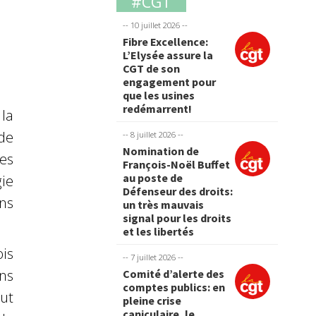
#CGT
-- 10 juillet 2026 --
Fibre Excellence:
L’Elysée assure la
CGT de son
engagement pour
que les usines
redémarrent!
la
de
-- 8 juillet 2026 --
Nomination de
mes
François-Noël Buffet
au poste de
ie
Défenseur des droits:
ns
un très mauvais
signal pour les droits
et les libertés
is
-- 7 juillet 2026 --
ns
Comité d’alerte des
comptes publics: en
ut
pleine crise
caniculaire, le