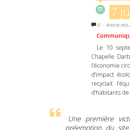
7 j
0
- Article mis 
Communiqué
Le 10 sept
Chapelle Darb
l’économie cir
d’impact écol
recyclait l’é
d’habitants de
Une première victo
préemption du site