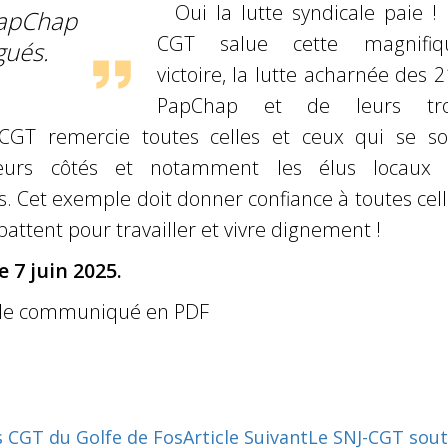
Oui la lutte syndicale paie !
PapChap
CGT salue cette magnifiq
gués.
victoire, la lutte acharnée des 
PapChap et de leurs tro
CGT remercie toutes celles et ceux qui se so
eurs côtés et notamment les élus locaux 
. Cet exemple doit donner confiance à toutes cel
battent pour travailler et vivre dignement !
e 7 juin 2025.
le communiqué en PDF
 CGT du Golfe de Fos
Article Suivant
Le SNJ-CGT souti