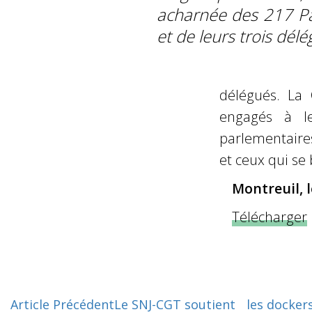
acharnée des 217 
et de leurs trois délé
délégués. La 
engagés à l
parlementaires
et ceux qui se 
Montreuil, l
Télécharger
Article Précédent
Le SNJ-CGT soutient les dockers