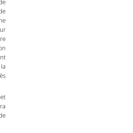
de
 de
ne
ur
re
on
nt
la
rès
 et
ura
 de