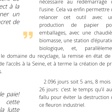
nécessaire au redémarrage 
ect à la
l’usine. Cela va enfin permettre
gner un
relancer cet outil avec u
ncret de
production de papier po
emballages, avec une chaudiè
biomasse, une station d’épurati
biologique, et, parallèleme
 le domaine du recyclage, la remise en état de 
de l’accès à la Seine, et à terme la création de p
s.
2.096 jours soit 5 ans, 8 mois
26 jours: c’est le temps qu’il a
le paie!
fallu pour éviter la destruction
cette
ce fleuron industriel.
la lutte