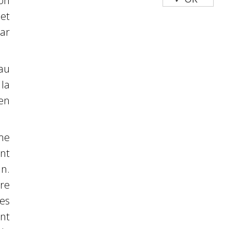
on
et
par
’au
la
en
me
nt
in.
re
es
nt