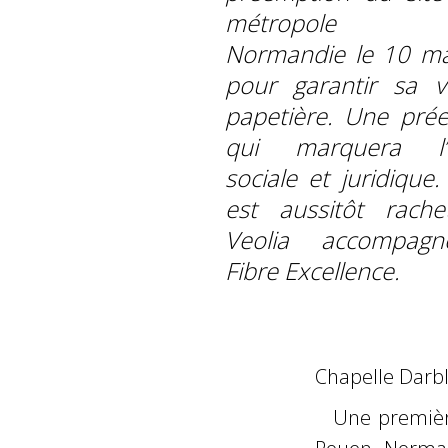
métropole R
Normandie le 10 m
pour garantir sa v
papetière. Une pré
qui marquera l’hi
sociale et juridique.
est aussitôt rach
Veolia accompag
Fibre Excellence.
Chapelle Darbla
Une première