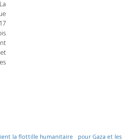
 La
ue
217
is
nt
et
les
ent la flottille humanitaire pour Gaza et les