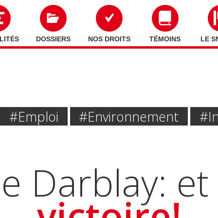
LITÉS
DOSSIERS
NOS DROITS
TÉMOINS
LE S
#emploi
#Environnement
#I
e Darblay: et 
victoire!