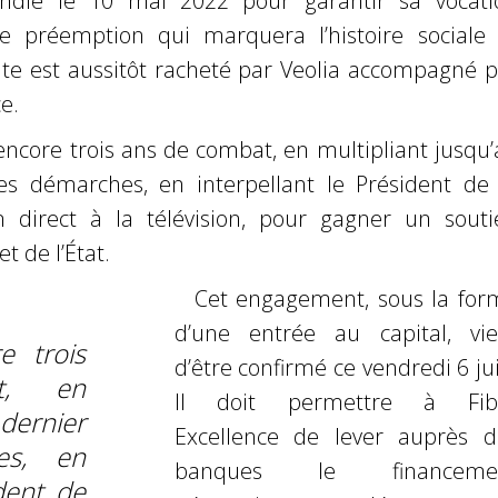
die le 10 mai 2022 pour garantir sa vocati
e préemption qui marquera l’histoire sociale 
site est aussitôt racheté par Veolia accompagné 
e.
u encore trois ans de combat, en multipliant jusqu
les démarches, en interpellant le Président de 
 direct à la télévision, pour gagner un souti
t de l’État.
Cet engagement, sous la for
d’une entrée au capital, vie
e trois
d’être confirmé ce vendredi 6 ju
t, en
Il doit permettre à Fib
 dernier
Excellence de lever auprès d
es, en
banques le financeme
ident de