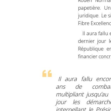
Rouen Norman
papetière. Un
juridique. Le 
Fibre Excellenc
Il aura fall
dernier jour 
République en
financier concre
Il aura fallu encor
ans de comba
multipliant jusqu’au
jour les démarch
interpellant le Prés