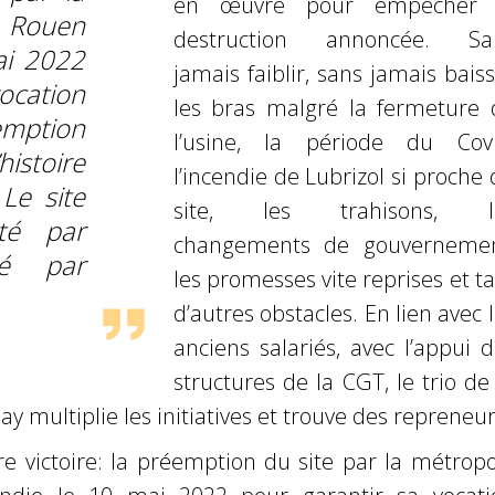
en œuvre pour empêcher 
ouen
destruction annoncée. Sa
ai 2022
jamais faiblir, sans jamais bais
ocation
les bras malgré la fermeture 
emption
l’usine, la période du Covi
stoire
l’incendie de Lubrizol si proche
 Le site
site, les trahisons, l
eté par
changements de gouvernemen
né par
les promesses vite reprises et t
d’autres obstacles. En lien avec 
anciens salariés, avec l’appui 
structures de la CGT, le trio de
y multiplie les initiatives et trouve des repreneur
 victoire: la préemption du site par la métropo