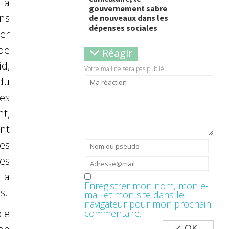
la
gouvernement sabre
ns
de nouveaux dans les
dépenses sociales
ser
de
Réagir
d,
Votre mail ne sera pas publié.
 du
es
t,
ant
les
des
 la
Enregistrer mon nom, mon e-
s.
mail et mon site dans le
navigateur pour mon prochain
le
commentaire.