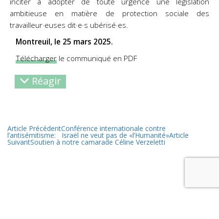
inciter à adopter de toute urgence une législation
ambitieuse en matière de protection sociale des
travailleur·euses dit·e·s ubérisé·es.
Montreuil, le 25 mars 2025.
Télécharger
le communiqué en PDF
Réagir
Article Précédent
Conférence internationale contre
l’antisémitisme: Israël ne veut pas de «l’Humanité»
Article
Suivant
Soutien à notre camarade Céline Verzeletti