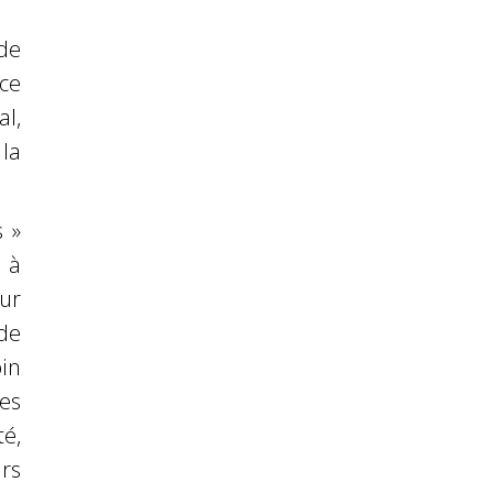
de
ce
l,
la
s »
 à
ur
de
in
es
é,
rs