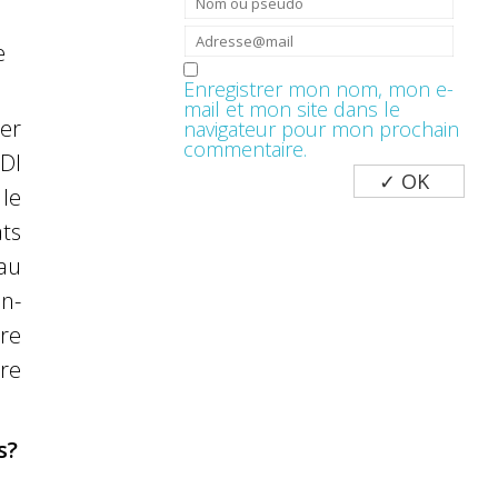
e
Enregistrer mon nom, mon e-
mail et mon site dans le
er
navigateur pour mon prochain
commentaire.
DI
le
ts
au
n-
ire
re
s?
0