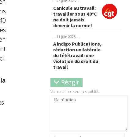
en
-- 22 juin 2026 --
Canicule au travail:
ns
travailler sous 40°C
40
ne doit jamais
devenir la norme!
es
-- 11 juin 2026 --
’en
A indigo Publications,
ent
réduction unilatérale
du télétravail: une
ci-
violation du droit du
travail
la
Réagir
Votre mail ne sera pas publié.
es
s