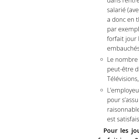
dans l’entr
salarié (av
a donc en t
par exemple
forfait jou
embauchés 
Le nombre de
peut-être 
Télévisions
L’employeur
pour s’assu
raisonnable
est satisfa
Pour les jo