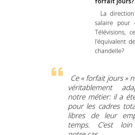
forfait jours?
La directio
salaire pour 
Télévisions, 
l’équivalent d
chandelle?
Ce « forfait jours » n
véritablement ad
notre métier: il a é
pour les cadres tot
libres de leur em
temps. C’est loin
notre cas.