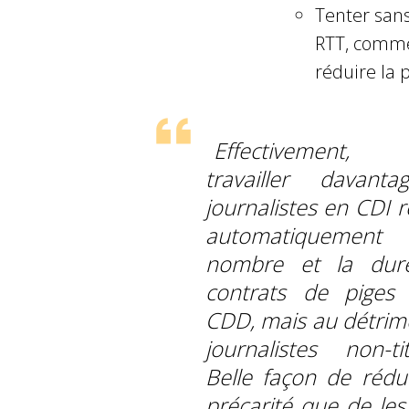
Tenter san
RTT, comme
réduire la p
Effectivement,
travailler davant
journalistes en CDI r
automatiqueme
nombre et la dur
contrats de piges
CDD, mais au détrim
journalistes non-tit
Belle façon de rédui
précarité que de les