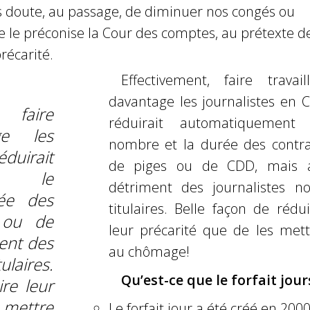
s doute, au passage, de diminuer nos congés ou
 le préconise la Cour des comptes, au prétexte d
récarité.
Effectivement, faire travaill
davantage les journalistes en C
 faire
réduirait automatiquement 
age les
nombre et la durée des contra
éduirait
de piges ou de CDD, mais 
nt le
détriment des journalistes no
ée des
titulaires. Belle façon de rédu
 ou de
leur précarité que de les mett
ent des
au chômage!
ulaires.
Qu’est-ce que le forfait jour
re leur
 mettre
Le forfait jour a été créé en 200