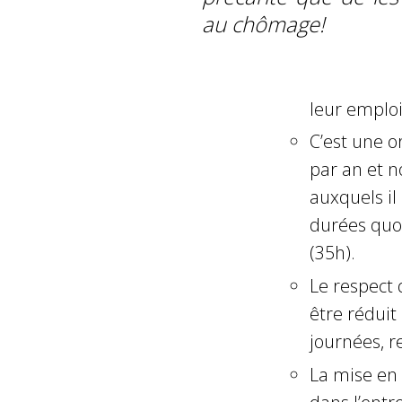
au chômage!
leur emplo
C’est une o
par an et n
auxquels il
durées quo
(35h).
Le respect 
être rédui
journées,
La mise en 