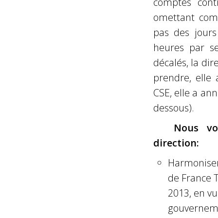
comptes contr
omettant comm
pas des jours
heures par se
décalés, la dir
prendre, elle 
CSE, elle a ann
dessous).
Nous voy
direction:
Harmoniser 
de France T
2013, en vu
gouverneme