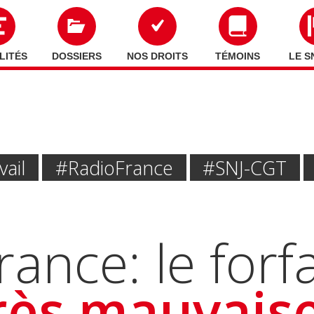
LITÉS
DOSSIERS
NOS DROITS
TÉMOINS
LE S
vail
#Radio France
#SNJ-CGT
ance: le forfa
rès mauvaise