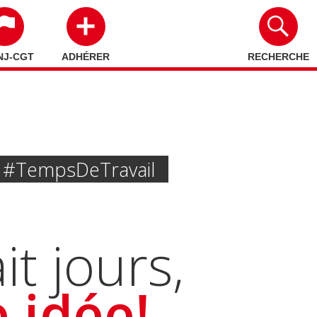
NJ-CGT
ADHÉRER
RECHERCHE
#temps De Travail
it jours,
 idée!