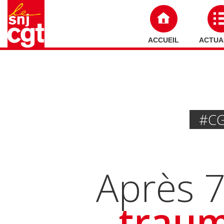
ACCUEIL
ACTUA
#C
Après 7
traum