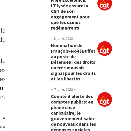
Fibre Excellence:
L’Elysée assure la
CGT de son
engagement pour
que les usines
redémarrent!
la
de
-- 8 juillet 2026 --
Nomination de
François-Noël Buffet
au poste de
de
Défenseur des droits:
un très mauvais
és
signal pour les droits
ces
et les libertés
eur
-- 7 juillet 2026 --
nt
Comité d’alerte des
comptes publics: en
pleine crise
caniculaire, le
te
gouvernement sabre
de nouveaux dans les
se
dépenses sociales