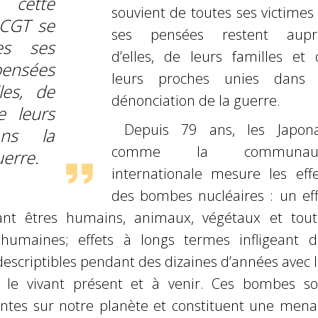
 cette
souvient de toutes ses victimes
 CGT se
ses pensées restent aupr
es ses
d’elles, de leurs familles et 
ensées
leurs proches unies dans 
les, de
dénonciation de la guerre.
e leurs
Depuis 79 ans, les Japona
ans la
comme la communau
uerre.
internationale mesure les effe
des bombes nucléaires : un eff
ant êtres humains, animaux, végétaux et tout
 humaines; effets à longs termes infligeant d
descriptibles pendant des dizaines d’années avec 
r le vivant présent et à venir. Ces bombes so
entes sur notre planète et constituent une mena