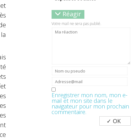
 et
Réagir
ès
de
Votre mail ne sera pas publié.
la
is
té
ts
et
Enregistrer mon nom, mon e-
es
mail et mon site dans le
es
navigateur pour mon prochain
commentaire.
les
nt
ce