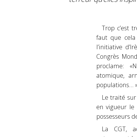
Trop c’est t
faut que cela
l’initiative d
Congrès Mondi
proclame: «N
atomique, ar
populations… »
Le traité sur
en vigueur le
possesseurs de 
La CGT, a