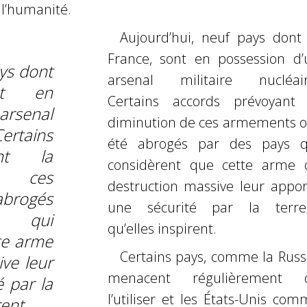
 l’humanité.
Aujourd’hui, neuf pays dont 
France, sont en possession d’
ays dont
arsenal militaire nucléair
nt en
Certains accords prévoyant 
rsenal
diminution de ces armements o
Certains
été abrogés par des pays q
ant la
considèrent que cette arme 
e ces
destruction massive leur appor
abrogés
une sécurité par la terre
s qui
qu’elles inspirent.
te arme
Certains pays, comme la Russi
ve leur
menacent régulièrement 
 par la
l’utiliser et les États-Unis co
rent.