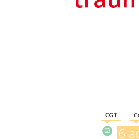
CGT
C
6 a