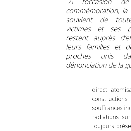
À l’occasion de
commémoration, la
souvient de tout
victimes et ses p
restent auprès d’el
leurs familles et d
proches unis d
dénonciation de la g
direct atomis
constructions
souffrances in
radiations su
toujours prés