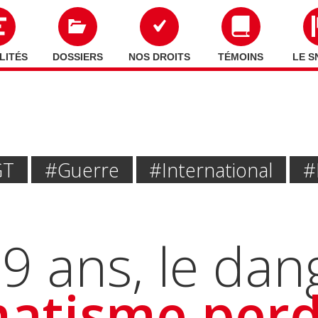
LITÉS
DOSSIERS
NOS DROITS
TÉMOINS
LE S
GT
#Guerre
#International
#
9 ans, le dang
atisme per