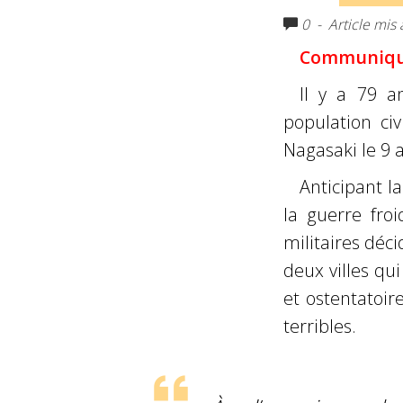
0
- Article mis 
Communiqué
Il y a 79 a
population ci
Nagasaki le 9 
Anticipant l
la guerre fro
militaires déc
deux villes qu
et ostentatoi
terribles.