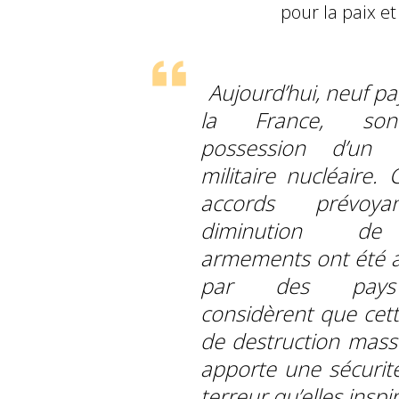
pour la paix et
Aujourd’hui, neuf p
la France, so
possession d’un a
militaire nucléaire. 
accords prévoy
diminution d
armements ont été 
par des pay
considèrent que cet
de destruction massi
apporte une sécurité
terreur qu’elles inspi