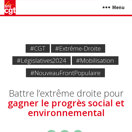
Menu
#CGT
#extrême-Droite
#Législatives 2024
#mobilisation
#NouveauFrontPopulaire
Battre l’extrême droite pour
gagner le progrès social et
environnemental