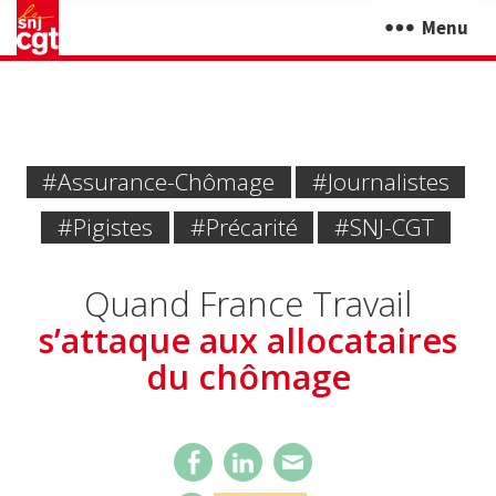
Menu
#Assurance-Chômage
#journalistes
#pigistes
#Précarité
#SNJ-CGT
Quand France Travail
s’attaque aux allocataires
du chômage