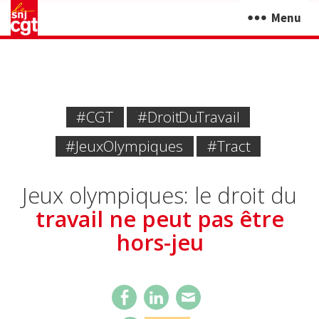
Menu
#CGT
#Droit Du Travail
#JeuxOlympiques
#Tract
Jeux olympiques: le droit du
travail ne peut pas être
hors-jeu