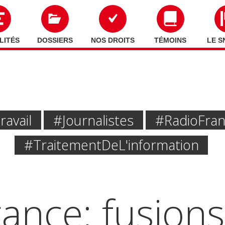
LITÉS
DOSSIERS
NOS DROITS
TÉMOINS
LE S
ravail
#journalistes
#Radio Fra
#traitement De L'information
ance: fusions