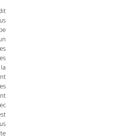
dit
ous
pe
un
es
es
la
nt
es
nt
ec
est
lus
te