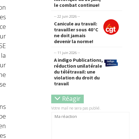
le combat continue!
ion
des
-- 22 juin 2026 --
Canicule au travail:
nce
travailler sous 40°C
sur
ne doit jamais
devenir la norme!
SE
-- 11 juin 2026 --
la
A indigo Publications,
ur
réduction unilatérale
du télétravail: une
ne
violation du droit du
se
travail
Réagir
ns
Votre mail ne sera pas publié.
pe
en
les