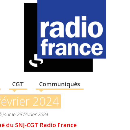
CGT
Communiqués
février 2024
à jour le 29 février 2024
 du SNJ-CGT Radio France