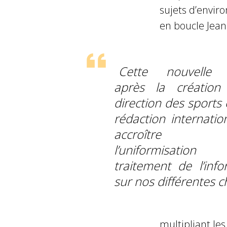
sujets d’envir
en boucle Jean
Cette nouvelle f
après la création
direction des sports 
rédaction internatio
accroître e
l’uniformisati
traitement de l’info
sur nos différentes c
multipliant le