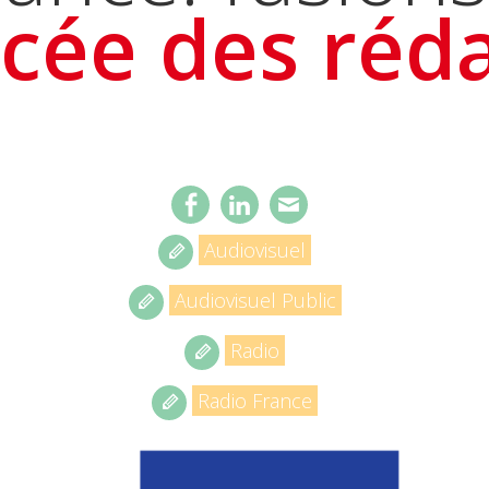
cée des réda
Audiovisuel
Audiovisuel Public
Radio
Radio France