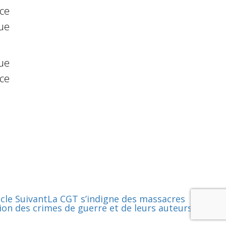
ice
ue
que
 ce
icle Suivant
La CGT s’indigne des massacres
ion des crimes de guerre et de leurs auteurs