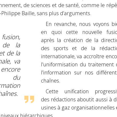
onnement, de sciences et de santé, comme le répè
-Philippe Baille, sans plus d’arguments.
En revanche, nous voyons bi
en quoi cette nouvelle fusio
usion,
après la création de la directi
 de la
des sports et de la rédacti
et de la
internationale, va accroître enc
nale, va
l’uniformisation du traitement 
ncore
l’information sur nos différent
on du
chaînes.
rmation
Cette unification progressi
haînes.
des rédactions aboutit aussi à 
usines à gaz organisationnelles
s niveaux hiérarchiques.