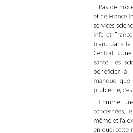
Pas de procè
et de France In
services scien
Info et France
blanc dans le
Central: «Une
santé, les sc
bénéficier à 
manque que le
problème, c’est 
Comme une 
concernées, l
même et l’a ex
en quoi cette 