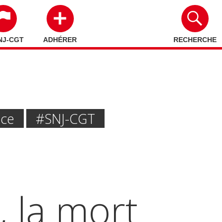
NJ-CGT
ADHÉRER
RECHERCHE
nce
#SNJ-CGT
, la mort