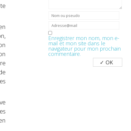
te
en
n,
Enregistrer mon nom, mon e-
mail et mon site dans le
on
navigateur pour mon prochain
on
commentaire.
ore
de
es
ve
des
 en