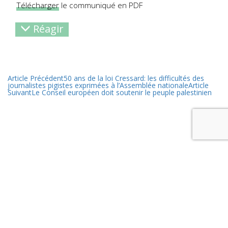
Télécharger
le communiqué en PDF
Réagir
Article Précédent
50 ans de la loi Cressard: les difficultés des
journalistes pigistes exprimées à l’Assemblée nationale
Article
Suivant
Le Conseil européen doit soutenir le peuple palestinien