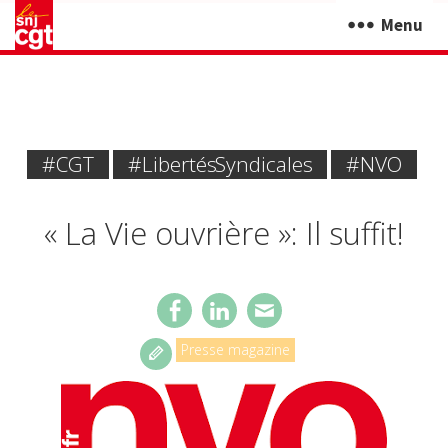
Menu
#CGT
#libertés Syndicales
#NVO
« La Vie ouvrière »: Il suffit!
Presse magazine