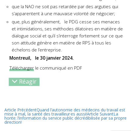
que la NAO ne soit pas retardée par des arguties qui
s’apparentent à une mauvaise volonté de négocier;
que, plus généralement, le PDG cesse ses menaces
et intimidations, ses méthodes dilatoires en matière de
dialogue social et qu’il s’interroge fortement sur ce que
son attitude génère en matière de RPS à tous les
échelons de l’entreprise.
Montreuil, le 30 janvier 2024.
Télécharger
le communiqué en PDF
Réagir
Article Précédent
Quand l’autonomie des médecins du travail est
mise à mal, la santé des travailleur·es aussi!
Article Suivant
La
honte: l’information du service public décrédibilisée par sa propre
direction!