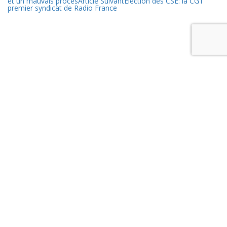
et un mauvais procès
Article Suivant
Election des CSE: la CGT
premier syndicat de Radio France