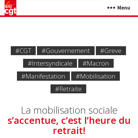
Menu
#CGT
#Gouvernement
#greve
#intersyndicale
#Macron
#manifestation
#mobilisation
#Retraite
La mobilisation sociale
s’accentue, c’est l’heure du
retrait!