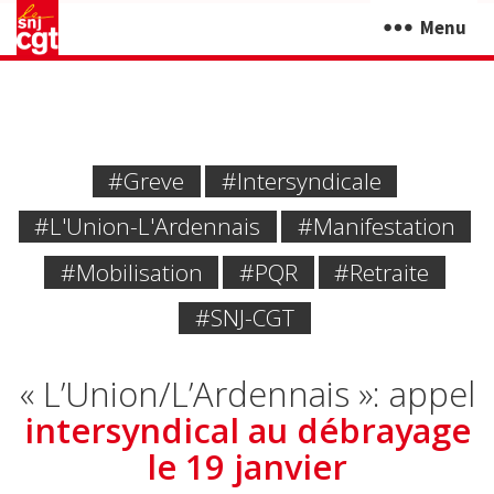
Menu
#greve
#intersyndicale
#L'Union-L'Ardennais
#manifestation
#mobilisation
#PQR
#Retraite
#SNJ-CGT
« L’Union/L’Ardennais »: appel
intersyndical au débrayage
le 19 janvier