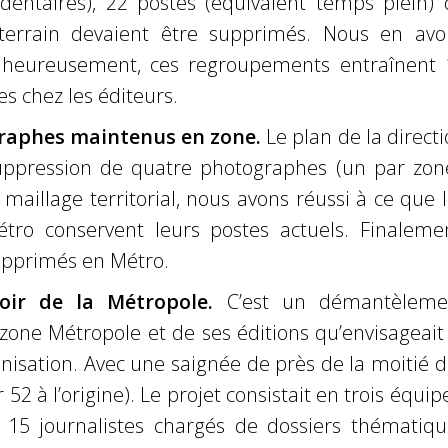
édentaires), 22 postes (équivalent temps plein) 
terrain devaient être supprimés. Nous en avo
lheureusement, ces regroupements entraînent 
es chez les éditeurs.
raphes maintenus en zone.
Le plan de la direct
suppression de quatre
photographes (un par zone
 maillage territorial, nous avons réussi à ce que 
tro conservent leurs postes actuels. Finalemen
upprimés en Métro.
oir de la Métropole.
C’est un démantèleme
zone Métropole et de ses éditions qu’envisageait
nisation. Avec une saignée de près de la moitié 
r 52 à l’origine). Le projet consistait en trois équip
15 journalistes chargés de dossiers thématiqu