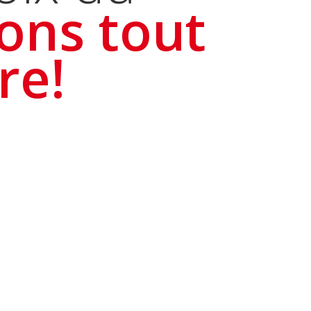
ons tout
re!