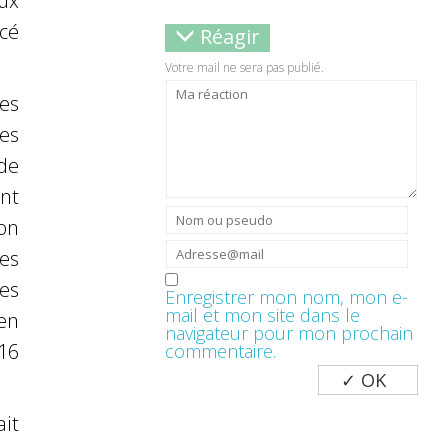
ux
ncé
Réagir
Votre mail ne sera pas publié.
es
es
de
nt
ion
es
es
Enregistrer mon nom, mon e-
mail et mon site dans le
en
navigateur pour mon prochain
 16
commentaire.
it