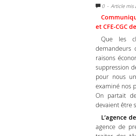
0
- Article mis
Communiqué
et CFE-CGC de
Que les c
demandeurs d
raisons économ
suppression d
pour nous un 
examiné nos pr
On partait de
devaient être 
L’agence de
agence de pre