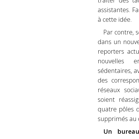
traiter des t
assistantes. F
à cette idée.
Par contre, 
dans un nouvea
reporters act
nouvelles e
sédentaires, a
des correspo
réseaux soci
soient réassi
quatre pôles d
supprimés au 
Un bureau