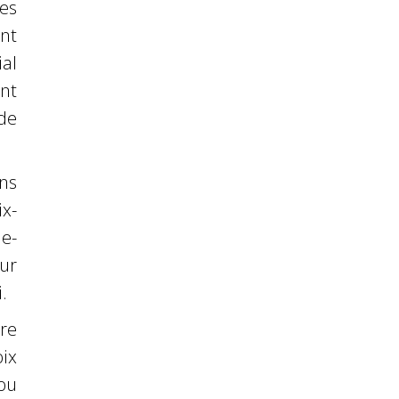
es
ent
al
ent
de
ans
x-
le-
sur
.
re
oix
ou