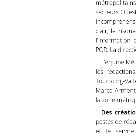
métropolitain
secteurs Ouest
incompréhensi
clair, le risq
l’information
PQR. La directi
L’équipe Mét
les rédaction
Tourcoing-Vall
Marcq-Armentiè
la zone métrop
Des créati
postes de rédac
et le servic