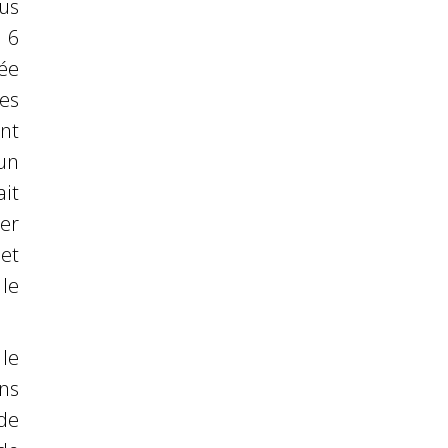
us
 6
ée
es
nt
un
it
ter
et
 le
 le
ns
de