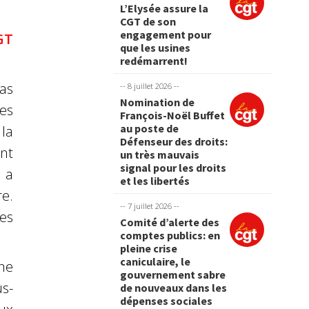
L’Elysée assure la
CGT de son
engagement pour
GT
que les usines
redémarrent!
as
-- 8 juillet 2026 --
Nomination de
es
François-Noël Buffet
au poste de
 la
Défenseur des droits:
nt
un très mauvais
signal pour les droits
 a
et les libertés
re.
-- 7 juillet 2026 --
es
Comité d’alerte des
comptes publics: en
pleine crise
caniculaire, le
une
gouvernement sabre
us-
de nouveaux dans les
dépenses sociales