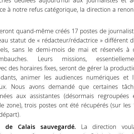
âches dédiées aujourd’hui aux journalistes et a
ace à notre refus catégorique, la direction a reno
seront quand-même créés 17 postes de journalist
u statut de « rédacteur/rédactrice » différent d
uels, sans le demi-mois de mai et réservés à 
mbauches. Leurs missions, essentielleme
vec des horaires fixes, seront de gérer la product
ndants, animer les audiences numériques et l
aux. Nous avons demandé que certaines tâch
gnées aux assistantes (désormais regroupées 
e zone), trois postes ont été récupérés (sur les
départ).
 de Calais sauvegardé.
La direction voula