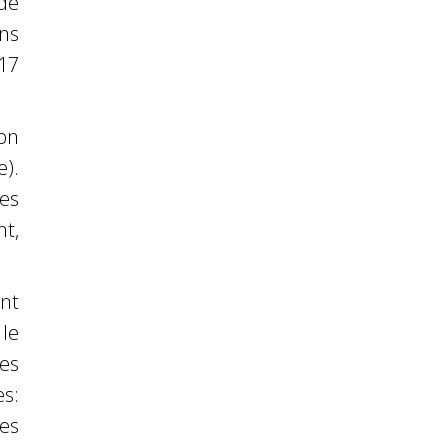
de
ns
17
ion
).
les
t,
nt
 le
des
es:
es