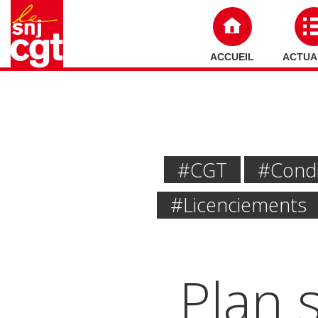
ACCUEIL
ACTUA
#CGT
#Condit
#licenciements
Plan s