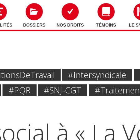
LITÉS
DOSSIERS
NOS DROITS
TÉMOINS
LE S
ions De Travail
#intersyndicale
#PQR
#SNJ-CGT
#traitement
ocial à « La 