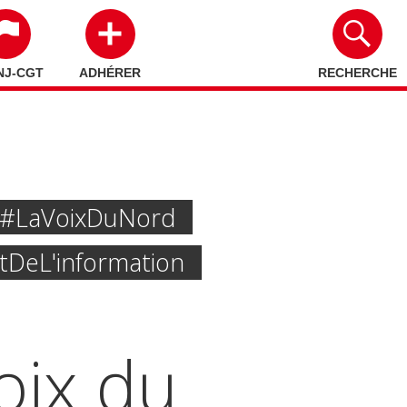
NJ-CGT
ADHÉRER
RECHERCHE
#la Voix Du Nord
 De L'information
Voix du