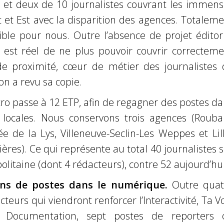
s et deux de 10 journalistes couvrant les immens
 et Est avec la disparition des agences. Totalem
ble pour nous. Outre l’absence de projet éditori
ue est réel de ne plus pouvoir couvrir correctem
 de proximité, cœur de métier des journalistes 
on a revu sa copie.
ro passe à 12 ETP, afin de regagner des postes d
s locales. Nous conservons trois agences (Roubai
ée de la Lys, Villeneuve-Seclin-Les Weppes et Lil
res). Ce qui représente au total 40 journalistes 
olitaine (dont 4 rédacteurs), contre 52 aujourd’hui
ons de postes dans le numérique.
Outre quat
teurs qui viendront renforcer l’Interactivité, Ta V
e Documentation, sept postes de reporters 