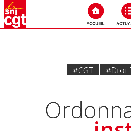
ACCUEIL
ACTUA
#CGT
#Droit 
Ordonna
ins