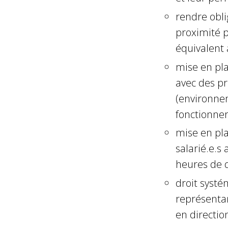
rendre obli
proximité 
équivalen
mise en pla
avec des pr
(environnem
fonctionner
mise en pla
salarié.e.
heures de de
droit syste
représentan
en direction