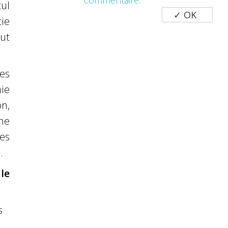
commentaire.
ul
ie
eut
es
hie
n,
ne
es
.
le
s