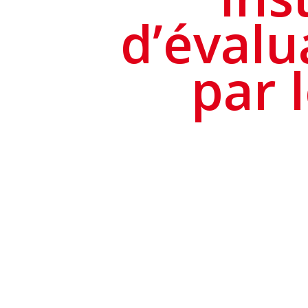
d’éval
par 