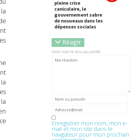
du
pleine crise
caniculaire, le
la
gouvernement sabre
de
de nouveaux dans les
dépenses sociales
nt
des
Réagir
Votre mail ne sera pas publié.
he
nt
la
es
 la
en
ce
Enregistrer mon nom, mon e-
mail et mon site dans le
navigateur pour mon prochain