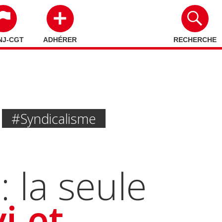
NJ-CGT
ADHÉRER
RECHERCHE
#syndicalisme
la seule
i et