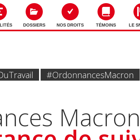
LITÉS
DOSSIERS
NOS DROITS
TÉMOINS
LE S
Du Travail
#Ordonnances Macron
nces Macron: 
tance de suiv