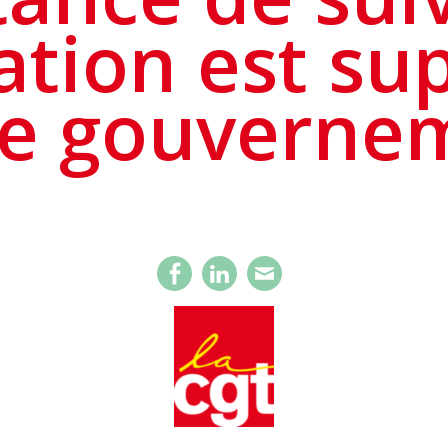
uation est su
le gouverne