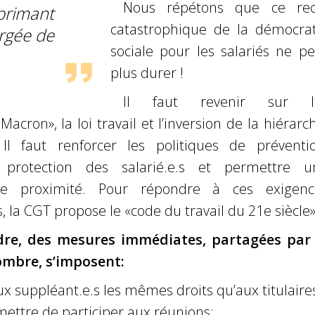
Nous répétons que ce rec
primant
catastrophique de la démocrat
rgée de
sociale pour les salariés ne p
plus durer !
Il faut revenir sur l
cron», la loi travail et l’inversion de la hiérarc
l faut renforcer les politiques de préventio
a protection des salarié.e.s et permettre u
de proximité. Pour répondre à ces exigenc
 la CGT propose le «code du travail du 21e siècle»
re, des mesures immédiates, partagées par 
ombre, s’imposent:
ux suppléant.e.s les mêmes droits qu’aux titulaire
mettre de participer aux réunions;