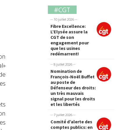
#CGT
-- 10 juillet 2026 --
Fibre Excellence:
L’Elysée assure la
CGT de son
engagement pour
que les usines
redémarrent!
on
l»
-- 8 juillet 2026 --
Nomination de
de
François-Noël Buffet
au poste de
es
Défenseur des droits:
un très mauvais
signal pour les droits
ts
et les libertés
on
-- 7 juillet 2026 --
es
Comité d’alerte des
comptes publics: en