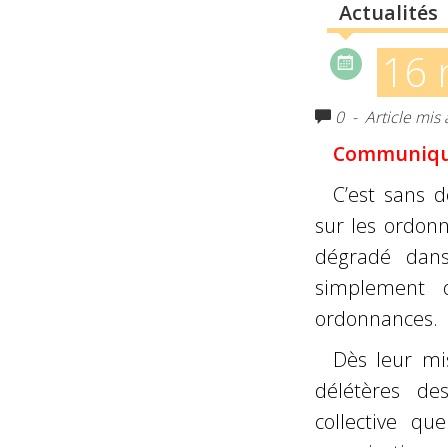
Actualités
16 
0
- Article mis
Communiqué
C’est sans d
sur les ordonn
dégradé da
simplement d
ordonnances.
Dès leur mi
délétères 
collective qu