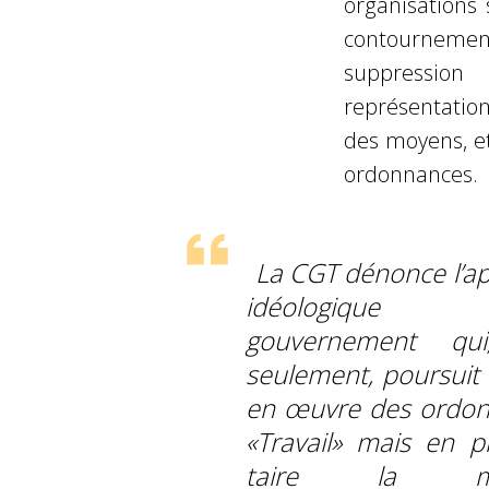
organisations 
contournement
suppression
représentatio
des moyens, etc
ordonnances.
La CGT dénonce l’a
idéologiqu
gouvernement qu
seulement, poursuit 
en œuvre des ordo
«Travail» mais en pl
taire la mo