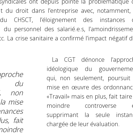
syndicales ont depuis pointé la problématique 
 du droit dans l’entreprise avec, notamment, 
 du CHSCT, l’éloignement des instances 
n du personnel des salarié.e.s, l’amoindrisseme
. La crise sanitaire a confirmé l’impact négatif 
La CGT dénonce l’approc
idéologique du gouverneme
pproche
qui, non seulement, poursuit 
e du
mise en œuvre des ordonnanc
i, non
«Travail» mais en plus, fait taire
la mise
moindre controverse 
nnances
supprimant la seule instan
us, fait
chargée de leur évaluation.
indre