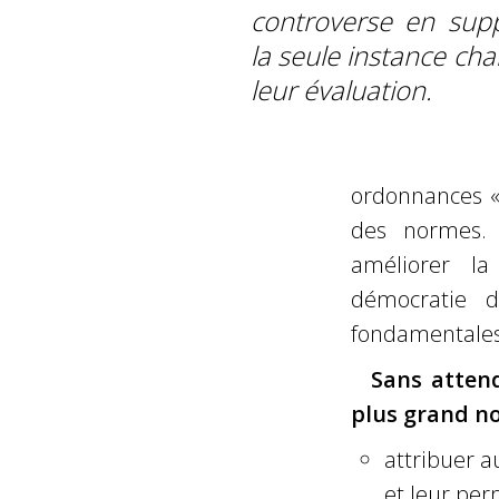
controverse en sup
la seule instance cha
leur évaluation.
ordonnances «Ma
des normes. I
améliorer l
démocratie 
fondamentales,
Sans attend
plus grand n
attribuer a
et leur per