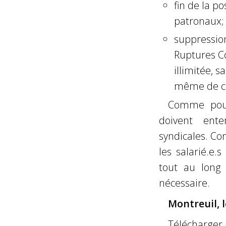
fin de la po
patronaux;
suppression
Ruptures Co
illimitée, 
même de ce
Comme pour 
doivent ent
syndicales. Con
les salarié.e.
tout au long 
nécessaire.
Montreuil, 
Télécharger