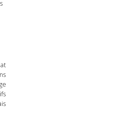
ms
at
ns
̀ge
ifs
is