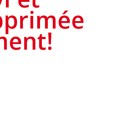
pprimée
ment!