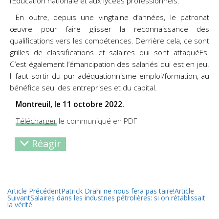
l’Éducation nationale et aux lycées professionnels.
En outre, depuis une vingtaine d’années, le patronat
œuvre pour faire glisser la reconnaissance des
qualifications vers les compétences. Derrière cela, ce sont
grilles de classifications et salaires qui sont attaquéEs.
C’est également l’émancipation des salariés qui est en jeu.
Il faut sortir du pur adéquationnisme emploi/formation, au
bénéfice seul des entreprises et du capital.
Montreuil, le 11 octobre 2022.
Télécharger
le communiqué en PDF
Réagir
Article Précédent
Patrick Drahi ne nous fera pas taire!
Article
Suivant
Salaires dans les industries pétrolières: si on rétablissait
la vérité