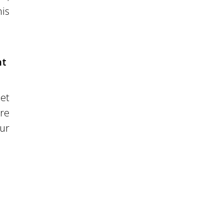
is
nt
et
re
ur