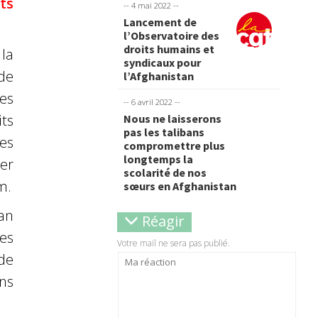
ts
-- 4 mai 2022 --
Lancement de
l’Observatoire des
droits humains et
la
syndicaux pour
 de
l’Afghanistan
es
-- 6 avril 2022 --
its
Nous ne laisserons
pas les talibans
es
compromettre plus
longtemps la
er
scolarité de nos
m.
sœurs en Afghanistan
an
Réagir
es
Votre mail ne sera pas publié.
nde
ns