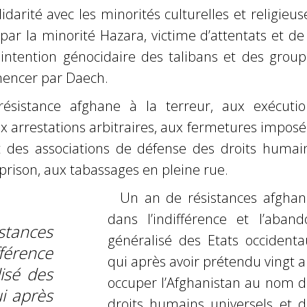
darité avec les minorités culturelles et religieus
r la minorité Hazara, victime d’attentats et de 
 intention génocidaire des talibans et des group
encer par Daech.
sistance afghane à la terreur, aux exécutio
 arrestations arbitraires, aux fermetures imposé
 des associations de défense des droits humain
prison, aux tabassages en pleine rue.
Un an de résistances afghan
dans l’indifférence et l’aband
tances
généralisé des Etats occidenta
fférence
qui après avoir prétendu vingt 
isé des
occuper l’Afghanistan au nom d
i après
droits humains universels et d