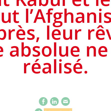
ut l’Afghani
près, leur rê
e absolue ne 
réalisé.