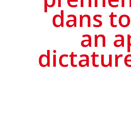
dans to
an a
dictatur