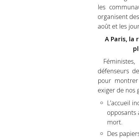
les communau
organisent des
août et les jou
A Paris, l
pl
Féministes
défenseurs de
pour montrer 
exiger de nos
L’accueil i
opposants a
mort.
Des papiers