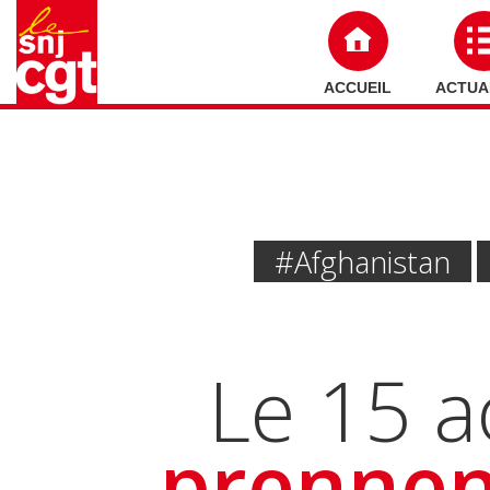
ACCUEIL
ACTUA
#Afghanistan
Le 15 a
prennent