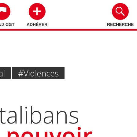
NJ-CGT
ADHÉRER
RECHERCHE
al
#violences
talibans
e pouvoir