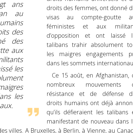
ngt ans
droits des femmes, ont donné d
stan au
visas au compte-goutte a
umains
féministes et aux militan
oits des
d’opposition et ont laissé l
né des
talibans trahir absolument to
tte aux
les maigres engagements pr
litants
dans les sommets internationau
issé les
Ce 15 août, en Afghanistan, 
olument
nombreux mouvements 
igres
résistance et de défense d
ans les
droits humains ont déjà annon
aux.
qu’ils défieraient les talibans
manifestant de nouveau dans l
s villes. A Bruxelles, à Berlin, à Vienne, au Cana