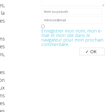
es,
la
es
Enregistrer mon nom, mon e-
mail et mon site dans le
ns
navigateur pour mon prochain
commentaire.
es
s,
es
on
ux
ans
es
es