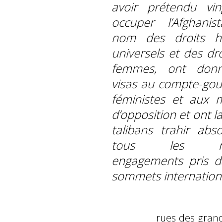
avoir prétendu vi
occuper l’Afghani
nom des droits h
universels et des dr
femmes, ont don
visas au compte-gou
féministes et aux mi
d’opposition et ont la
talibans trahir abs
tous les ma
engagements pris d
sommets internation
rues des grande