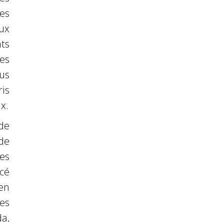
es
ux
ts
es
us
is
x.
de
de
es
cé
 en
es
da,