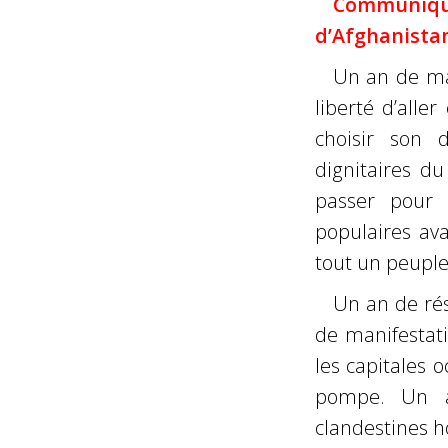
Communiq
d’Afghanistan
Un an de man
liberté d’aller
choisir son d
dignitaires du
passer pour 
populaires ava
tout un peuple
Un an de ré
de manifestat
les capitales 
pompe. Un an
clandestines h