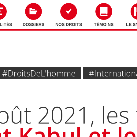
LITÉS
DOSSIERS
NOS DROITS
TÉMOINS
LE S
#Droits De L'homme
#Internation
oût 2021, les 
 Kabul et l