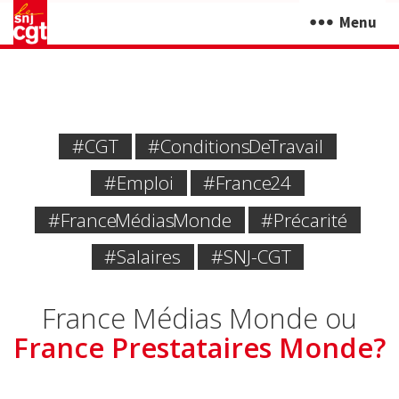
Menu
#CGT
#Conditions De Travail
#emploi
#France 24
#France Médias Monde
#Précarité
#Salaires
#SNJ-CGT
France Médias Monde ou
France Prestataires Monde?