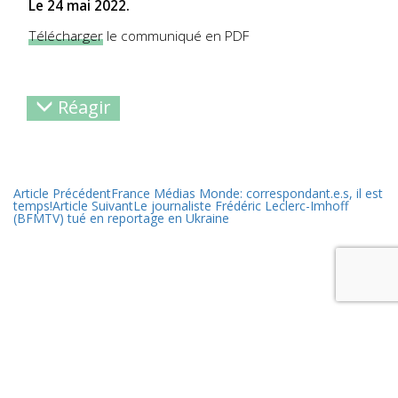
Le 24 mai 2022.
Télécharger
le communiqué en PDF
Réagir
Article Précédent
France Médias Monde: correspondant.e.s, il est
temps!
Article Suivant
Le journaliste Frédéric Leclerc-Imhoff
(BFMTV) tué en reportage en Ukraine