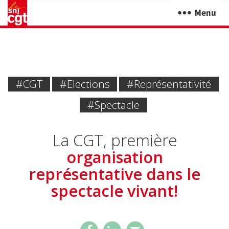
Menu
#CGT
#elections
#représentativité
#spectacle
La CGT, première
organisation
représentative dans le
spectacle vivant!