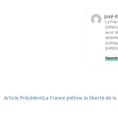
José-
La Fran
Défens
avoir 
atteint
politiq
préfets
Répond
Article Précédent
La France piétine la liberté de la