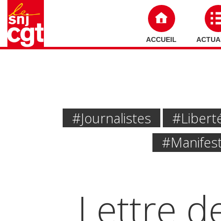
ACCUEIL
ACTUA
#journalistes
#libert
#manifest
Lettre d