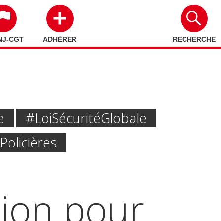
NJ-CGT
ADHÉRER
RECHERCHE
e
#Loi Sécurité Globale
Policières
tion pour