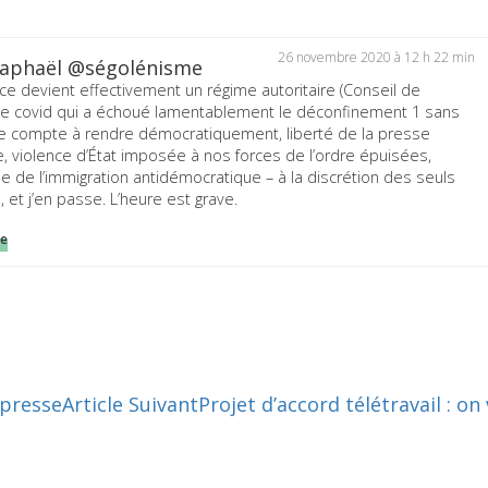
26 novembre 2020 à 12 h 22 min
Raphaël @ségolénisme
ce devient effectivement un régime autoritaire (Conseil de
e covid qui a échoué lamentablement le déconfinement 1 sans
de compte à rendre démocratiquement, liberté de la presse
e, violence d’État imposée à nos forces de l’ordre épuisées,
ue de l’immigration antidémocratique – à la discrétion des seuls
, et j’en passe. L’heure est grave.
re
 presse
Article Suivant
Projet d’accord télétravail : on