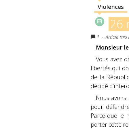
Violences
26 
1
- Article mis
Monsieur le 
Vous avez dé
libertés qui d
de la Républiq
décidé d’interdi
Nous avons 
pour défendre
Parce que le 
porter cette re