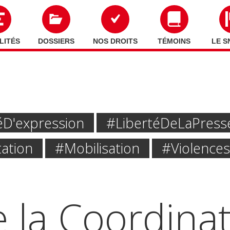
LITÉS
DOSSIERS
NOS DROITS
TÉMOINS
LE S
é D'expression
#liberté De La Press
ation
#mobilisation
#Violences 
e la Coordina