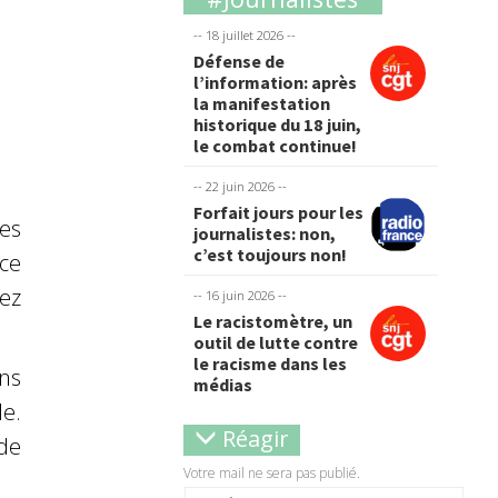
-- 18 juillet 2026 --
Défense de
l’information: après
la manifestation
historique du 18 juin,
le combat continue!
-- 22 juin 2026 --
Forfait jours pour les
es
journalistes: non,
c’est toujours non!
ace
ez
-- 16 juin 2026 --
Le racistomètre, un
outil de lutte contre
le racisme dans les
ns
médias
e.
Réagir
de
Votre mail ne sera pas publié.