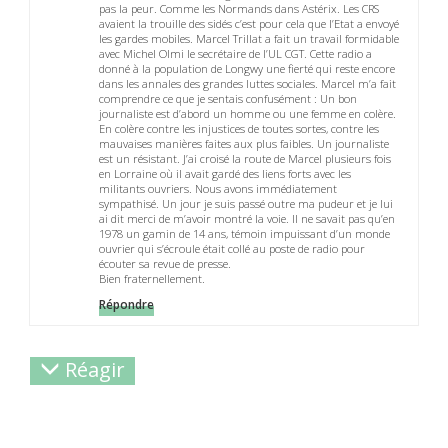
pas la peur. Comme les Normands dans Astérix. Les CRS
avaient la trouille des sidés c’est pour cela que l’Etat a envoyé
les gardes mobiles. Marcel Trillat a fait un travail formidable
avec Michel Olmi le secrétaire de l’UL CGT. Cette radio a
donné à la population de Longwy une fierté qui reste encore
dans les annales des grandes luttes sociales. Marcel m’a fait
comprendre ce que je sentais confusément : Un bon
journaliste est d’abord un homme ou une femme en colère.
En colère contre les injustices de toutes sortes, contre les
mauvaises manières faites aux plus faibles. Un journaliste
est un résistant. J’ai croisé la route de Marcel plusieurs fois
en Lorraine où il avait gardé des liens forts avec les
militants ouvriers. Nous avons immédiatement
sympathisé. Un jour je suis passé outre ma pudeur et je lui
ai dit merci de m’avoir montré la voie. Il ne savait pas qu’en
1978 un gamin de 14 ans, témoin impuissant d’un monde
ouvrier qui s’écroule était collé au poste de radio pour
écouter sa revue de presse.
Bien fraternellement.
Répondre
Réagir