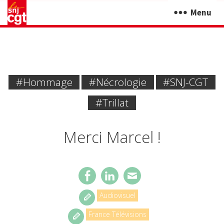
Menu
#hommage
#Nécrologie
#SNJ-CGT
#Trillat
Merci Marcel !
Audiovisuel
France Télévisions