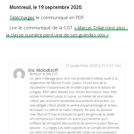
Montreuil, le 19 septembre 2020.
Télécharger
le communiqué en PDF
Lire le communiqué de la CGT
« Marcel Trillat n’est plus :
la classe ouvrière perd une de ses grandes voix »
21 septembre 2020 à 15 h 01 min
Eric Molodtzoff
Bonjour le SNJ-CGT,
Un petit message pour dire ma profonde tristesse suite à la
disparition de Marcel Trillat. J’avais 14 ans lors de la
liquidation (l’assassinat) de la sidérurgie dans le bassin de
Longwy. Mon père bossait aux Hauts-fourneaux, tous mes
oncles trimaient aussi à l’usine. Le métier de journaliste
n’était pas vraiment accessible aux enfants d’ouvriers. La
voie obligée c’était plutôt le centre d’apprentissage et le bleu
de travail. La télé et la radio c’étaient les voix du pouvoir.
Avec Marcel Trillat et Jacques Dupont les gens de la vallée
ont compris qu’il existait un autre journalisme, qu’il
suffisait de s’emparer des outils et de vaincre la peur face au
pouvoir. A Longwy Les sidérurgistes et je compte les femmes
car elles ont été à l’avant-garde des luttes ne connaissaient