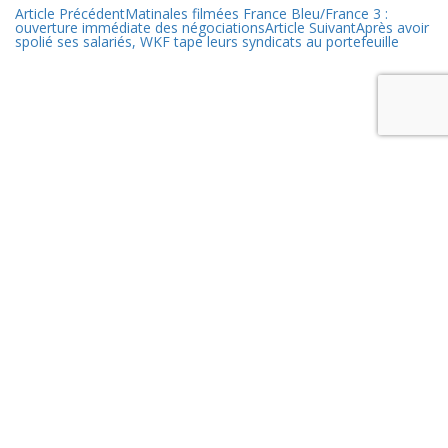
Article Précédent
Matinales filmées France Bleu/France 3 :
ouverture immédiate des négociations
Article Suivant
Après avoir
spolié ses salariés, WKF tape leurs syndicats au portefeuille