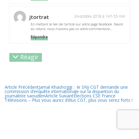
jtortrat
24 octobre 2018 à 14 h 55 min
En mettant le lien de l’article sur votre page facebook. Navré
du retard, nous n’avions pas vu votre commentaire…
Répondre
Réagir
Article Précédent
Jamal Khashoggi : le SNJ-CGT demande une
commission d’enquête internationale sur la disparition du
journaliste saoudien
Article Suivant
Élections CSE France
Télévisions – Plus vous aurez d’élus CGT, plus vous serez forts !